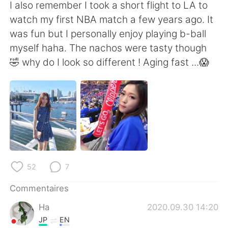
日本語
한국어
I also remember I took a short flight to LA to
watch my first NBA match a few years ago. It
Русский
ไทย
was fun but I personally enjoy playing b-ball
myself haha. The nachos were tasty though
Indonesia
Italiano
🤣 why do I look so different ! Aging fast ...😱
Türkçe
Tiếng Việt
Português
52
7
Commentaires
Ha
2020.09.30 14:20
JP
EN