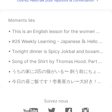
Ouvrez HelloTalk pour rejoindre la conversation
周りの人達がバンクーバーはトロントより
気候が暖かいから住みやすいと言っている
ので、僕も一度行ってみたいと思っていま
す。🏞️
Moments liés
This is an English lesson for the women 👩 💃👵👩‍🎓👩‍🏫👰🙍‍♀️ Hey ladies do you have strange guys askin...
#26 Weekly Learning - Japanese 📝 Hello HT friends 😄, Welcome to my weekly learning of 🇰🇷🇯🇵🇷🇺 ❓...
Tonight dinner is Spicy Jokbal and bosam man it’s so good with rice 🍚 best Korean food ever! So y...
Song of the Shirt by Thomas Hood. Part 4 of 6. "Work—work—work! From weary chime to chime...
うちの家に2匹の猫がいる〜 飼う前にちょっと迷ってたけどやっぱり猫と一緒に暮らすのは楽しいよね！ ガツビーとなっぽちゃんという名前で一匹はちょっとシャイで静かだけどもう一匹はやんちゃでめっちゃ構...
今日の昼ご飯です！壱番屋カレー大好き！！チーズカツカレーが一番好きです！3辛が美味しかったです〜💕 My lunch! I love Coco’s Curry!! My favorite is...
Suivez nous