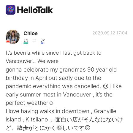
Appli d'échange linguistique
Chloe
2020.09.12 17:04
EN
JP
AI Grammar Checker
It’s been a while since I last got back to
Vancouver... We were
Français
gonna celebrate my grandmas 90 year old
birthday in April but sadly due to the
pandemic everything was cancelled. 😕 I like
English
简体中文
early summer most in Vancouver , it’s the
perfect weather☺️
繁體中文
Español
I love having walks in downtown , Granville
island , Kitsilano ... 面白い店がそんなにないけ
العربية
Deutsch
ど、散歩がとにかく楽しいです😚