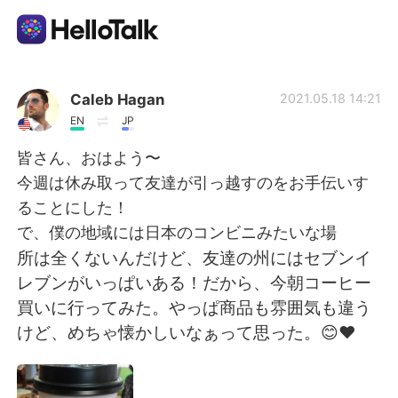
Aplikasi Pertukaran Bahasa
Caleb Hagan
2021.05.18 14:21
EN
JP
AI Grammar Checker
皆さん、おはよう〜
今週は休み取って友達が引っ越すのをお手伝いす
Indonesia
ることにした！
で、僕の地域には日本のコンビニみたいな場
所は全くないんだけど、友達の州にはセブンイ
English
简体中文
レブンがいっぱいある！だから、今朝コーヒー
買いに行ってみた。やっぱ商品も雰囲気も違う
繁體中文
Español
けど、めちゃ懐かしいなぁって思った。😊❤️
العربية
Français