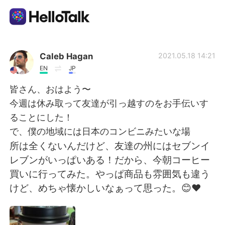
Sprachaustausch-App
Caleb Hagan
2021.05.18 14:21
EN
JP
AI Grammar Checker
皆さん、おはよう〜
今週は休み取って友達が引っ越すのをお手伝いす
Deutsch
ることにした！
で、僕の地域には日本のコンビニみたいな場
所は全くないんだけど、友達の州にはセブンイ
English
简体中文
レブンがいっぱいある！だから、今朝コーヒー
買いに行ってみた。やっぱ商品も雰囲気も違う
繁體中文
Español
けど、めちゃ懐かしいなぁって思った。😊❤️
العربية
Français