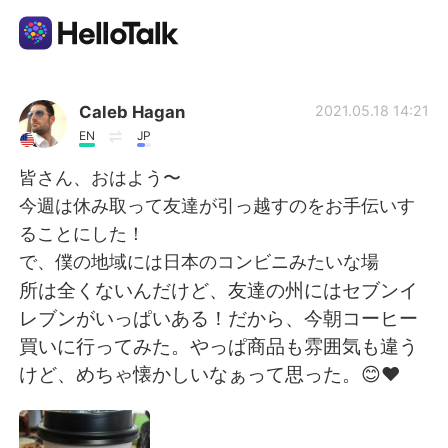
แอปแลกเปลี่ยนทางภาษา
Caleb Hagan
2021.05.18 14:21
EN
JP
AI Grammar Checker
皆さん、おはよう〜
今週は休み取って友達が引っ越すのをお手伝いす
ไทย
ることにした！
で、僕の地域には日本のコンビニみたいな場
所は全くないんだけど、友達の州にはセブンイ
English
简体中文
レブンがいっぱいある！だから、今朝コーヒー
買いに行ってみた。やっぱ商品も雰囲気も違う
繁體中文
Español
けど、めちゃ懐かしいなぁって思った。😊❤️
العربية
Français