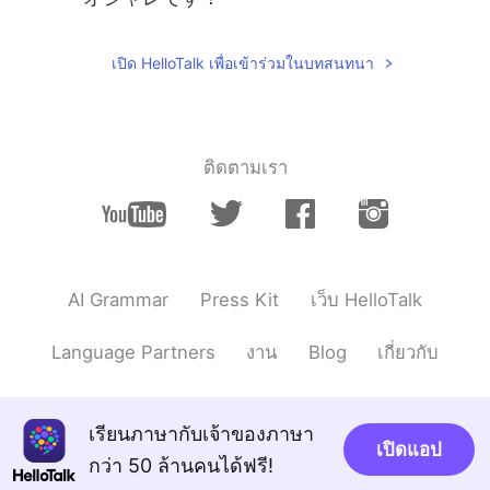
เปิด HelloTalk เพื่อเข้าร่วมในบทสนทนา
ติดตามเรา
AI Grammar
Press Kit
เว็บ HelloTalk
Language Partners
งาน
Blog
เกี่ยวกับ
เรียนภาษากับเจ้าของภาษา
เปิดแอป
กว่า 50 ล้านคนได้ฟรี!