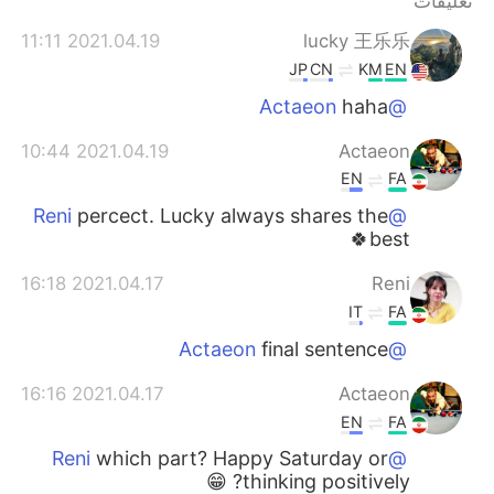
تعليقات
日本語
한국어
2021.04.19 11:11
lucky 王乐乐
Русский
ไทย
JP
CN
KM
EN
haha
@Actaeon
Indonesia
Italiano
2021.04.19 10:44
Actaeon
Türkçe
Tiếng Việt
EN
FA
percect. Lucky always shares the
@Reni
Português
best🍀
2021.04.17 16:18
Reni
IT
FA
final sentence
@Actaeon
2021.04.17 16:16
Actaeon
EN
FA
which part? Happy Saturday or
@Reni
thinking positively? 😁