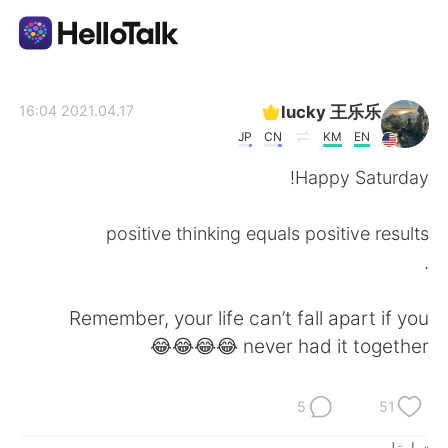
تطبيق تبادل اللغة
lucky 王乐乐
2021.04.17 16:04
JP
CN
KM
EN
AI Grammar Checker
Happy Saturday!
العربية
positive thinking equals positive results
.
English
简体中文
Remember, your life can’t fall apart if you
never had it together 😂😂😂😂
繁體中文
Español
Français
Deutsch
5
51