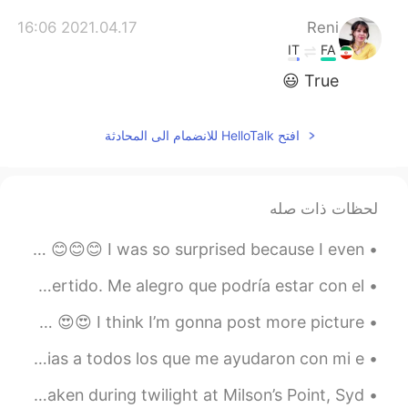
2021.04.17 16:06
Reni
IT
FA
True 😃
افتح HelloTalk للانضمام الى المحادثة
لحظات ذات صله
Yesterday I received my university exam results, I got an A 😊😊😊 I was so surprised because I even...
Feliz cumpleaños a mi mamá. Fue un fin de semana muy divertido. Me alegro que podría estar con el...
Beautiful Countries: [Argentina Part 2] 🇦🇷🇦🇷 😍😍 I think I’m gonna post more picture...
Feliz dia del amigo! amigxs de Argentina! 🇦🇷 También gracias a todos los que me ayudaron con mi e...
The view of Sydney Harbour Bridge from underneath... Taken during twilight at Milson’s Point, Syd...