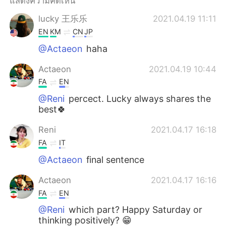
แสดงความคิดเห็น
Deutsch
日本語
lucky 王乐乐
2021.04.19 11:11
한국어
Русский
EN
KM
CN
JP
@Actaeon
haha
Indonesia
Italiano
Actaeon
2021.04.19 10:44
Türkçe
Tiếng Việt
FA
EN
@Reni
percect. Lucky always shares the
Português
best🍀
Reni
2021.04.17 16:18
FA
IT
@Actaeon
final sentence
Actaeon
2021.04.17 16:16
FA
EN
@Reni
which part? Happy Saturday or
thinking positively? 😁