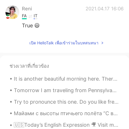
Reni
2021.04.17 16:06
FA
IT
True 😃
เปิด HelloTalk เพื่อเข้าร่วมในบทสนทนา
ช่วงเวลาที่เกี่ยวข้อง
It is another beautiful morning here. There isn’t a cloud in the sky. It is cool but there is no ...
Tomorrow I am traveling from Pennsylvania to New Jersey with my dad and brother. We will stay ove...
Try to pronounce this one. Do you like fresh fish? It’s just fine at Finney’s diner. Finney als...
Майами с высоты птичьего полёта “С высоты птичьего полёта” - с большой высоты, сверху...
🇺🇸Today’s English Expression 🎥 Visit my YouTube channel to learn more 👉https://bit.ly/3fwv3Av