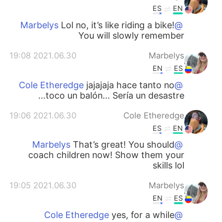
ES
EN
Lol no, it’s like riding a bike!
@Marbelys
You will slowly remember
2021.06.30 19:08
Marbelys
EN
ES
jajajaja hace tanto no
@Cole Etheredge
toco un balón... Sería un desastre...
2021.06.30 19:06
Cole Etheredge
ES
EN
That’s great! You should
@Marbelys
coach children now! Show them your
skills lol
2021.06.30 19:05
Marbelys
EN
ES
yes, for a while
@Cole Etheredge