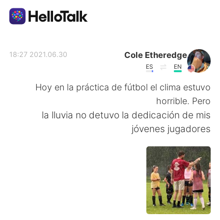
تطبيق تبادل اللغة
Cole Etheredge
2021.06.30 18:27
ES
EN
AI Grammar Checker
Hoy en la práctica de fútbol el clima estuvo
horrible. Pero
العربية
la lluvia no detuvo la dedicación de mis
jóvenes jugadores
English
简体中文
繁體中文
Español
Français
Deutsch