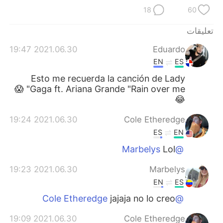
日本語
한국어
18
60
Русский
ไทย
تعليقات
2021.06.30 19:47
Eduardo
Indonesia
Italiano
EN
ES
Türkçe
Tiếng Việt
Esto me recuerda la canción de Lady
Gaga ft. Ariana Grande "Rain over me" 😱
😂
Português
2021.06.30 19:24
Cole Etheredge
ES
EN
Lol
@Marbelys
2021.06.30 19:23
Marbelys
EN
ES
jajaja no lo creo
@Cole Etheredge
2021.06.30 19:09
Cole Etheredge