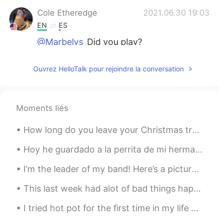
Cole Etheredge
2021.06.30 19:03
EN
ES
@Marbelys
Did you play?
Marbelys
2021.06.30 19:01
Ouvrez HelloTalk pour rejoindre la conversation
ES
EN
Awww recordé viejos tiempos en la
universidad ❤️
Moments liés
Cole Etheredge
2021.06.30 18:48
How long do you leave your Christmas tree up? This year I wasn't feeling very festive, so I am al...
EN
ES
@Belén
lol thanks
Hoy he guardado a la perrita de mi hermana porque mi hermana está de vacaciones. La perrita se ll...
I’m the leader of my band! Here’s a picture of me. 🎼 My friends say my uniform makes me look lik...
Belén
2021.06.30 18:48
ES
EN
This last week had alot of bad things happen, but tomorrow will be better, well "every evening is...
En vez de grasa es FRASE 🙈
I tried hot pot for the first time in my life and I absolutely loved it. China next on my bucket ...
Cole Etheredge
2021.06.30 18:48