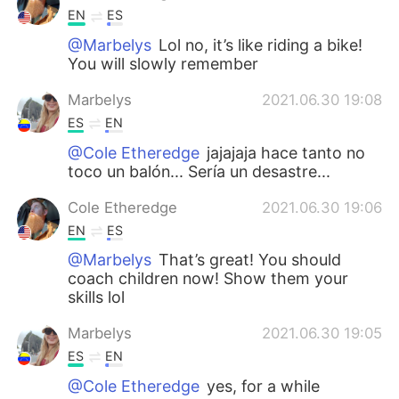
EN
ES
@Marbelys
Lol no, it’s like riding a bike!
You will slowly remember
Marbelys
2021.06.30 19:08
ES
EN
@Cole Etheredge
jajajaja hace tanto no
toco un balón... Sería un desastre...
Cole Etheredge
2021.06.30 19:06
EN
ES
@Marbelys
That’s great! You should
coach children now! Show them your
skills lol
Marbelys
2021.06.30 19:05
ES
EN
@Cole Etheredge
yes, for a while