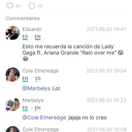
日本語
한국어
60
18
Русский
ไทย
Commentaires
Eduardo
2021.06.30 19:47
Indonesia
Italiano
ES
EN
Türkçe
Tiếng Việt
Esto me recuerda la canción de Lady
Gaga ft. Ariana Grande "Rain over me" 😱
😂
Português
Cole Etheredge
2021.06.30 19:24
EN
ES
@Marbelys
Lol
Marbelys
2021.06.30 19:23
ES
EN
@Cole Etheredge
jajaja no lo creo
Cole Etheredge
2021.06.30 19:09