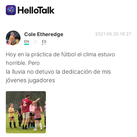
Appli d'échange linguistique
Cole Etheredge
2021.06.30 18:27
EN
ES
AI Grammar Checker
Hoy en la práctica de fútbol el clima estuvo
horrible. Pero
Français
la lluvia no detuvo la dedicación de mis
jóvenes jugadores
English
简体中文
繁體中文
Español
العربية
Deutsch