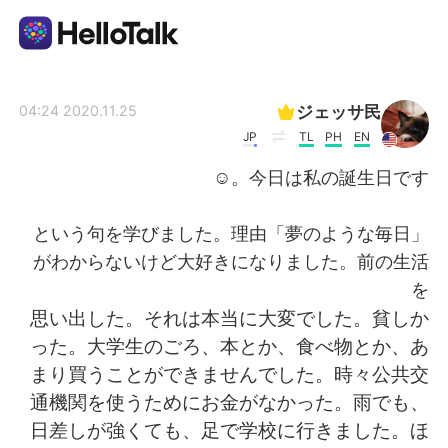
تطبيق تبادل اللغة
ジェッサ民
2020.11.25 04:24
JP
TL
PH
EN
AI Grammar Checker
今日は私の誕生日です。☺️
العربية
「夢のような毎日」という句を学びました。理由
がわからないけど大好きになりました。前の生活
を
English
简体中文
思い出した。それは本当に大変でした。貧しか
った。大学生のごろ、本とか、食べ物とか、あ
繁體中文
Español
まり買うことができませんでした。時々公共交
通機関を使うためにお金がなかった。雨でも、
Français
Deutsch
日差しが強くても、足で学校に行きました。ほ