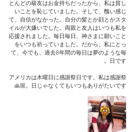
日本語
한국어
とんどの級友はお金持ちだったから、私は貧し
いことを恥じていました。そして、醜い感じ
Русский
ไทย
て、自信がなかった。自分の髪とか顔とかスタ
イルが大嫌いでした。両親と友人はいつも私を
Indonesia
Italiano
応援されました。毎日毎日、神さまに願いこと
をいつも祈っていました。だから、私にとっ
Türkçe
Tiếng Việt
て、今でも、過去8年間の毎日は夢のような毎
日です。
Português
アメリカは木曜日に感謝祭日です。私は感謝祭
日じゃなくてもいつもありがたいです。🙏🏼