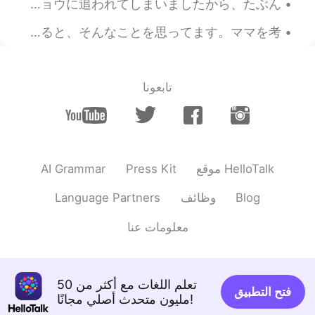
フィリピンの田舎です。☺️ 🇵🇭 私は足の下に草があり、頭の上に星が見える状態で、フィリピンの田舎で育ちました。 子供の頃に、私はおじさんの豚とガッチョウに追われてしまいましたから、たぶん、...
YouMeさん！😂チャンスがあれば
@Yumi
また話しましょう！ありがとうございま
ママは来週私を去ります。悲しい〜😭 だから、ひまわりの畑に連れて行きました。ママはひまわりのように花だと思います。明るくて陽気な感じがあるから。ひまわりを見ると、そんなことを思ってます。ママを考...
す！
2020.11.26 03:13
ジェッサ民
JP
TL
PH
EN
تابعونا
たかしさん、ありがとうござい
@Hammer
ます！
2020.11.26 03:13
ジェッサ民
JP
TL
PH
EN
AI Grammar
Press Kit
موقع HelloTalk
なおきさん！お誕生日おめでとう！
@Nov
Language Partners
وظائف
Blog
🥳
معلومات عنا
2020.11.26 02:47
miko-B ㊗️ ಠvಠ
EN
JP
句
を学びま
「夢のような毎日」という
تعلم اللغات مع أكثر من 50
した。
فتح التطبيق
مليون متحدث أصلي مجانًا!
詩
を学びま
「夢のような毎日」という