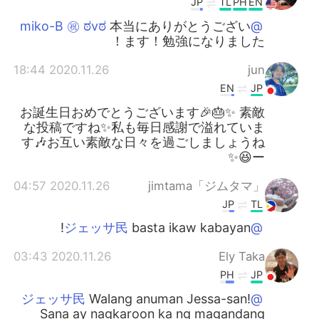
JP
TL
PH
EN
本当にありがとうござい
@miko-B ㊗️ ಠvಠ
ます！勉強になりました！
2020.11.26 18:44
jun
EN
JP
お誕生日おめでとうございます🎉🎂✨ 素敵
な投稿ですね✨私も毎日感謝で溢れていま
す🎶お互い素敵な日々を過ごしましょうね
ー😆✨
2020.11.26 04:57
jimtama「ジムタマ」
JP
TL
basta ikaw kabayan!
@ジェッサ民
2020.11.26 03:43
Ely Taka
PH
JP
Walang anuman Jessa-san!
@ジェッサ民
Sana ay nagkaroon ka ng magandang