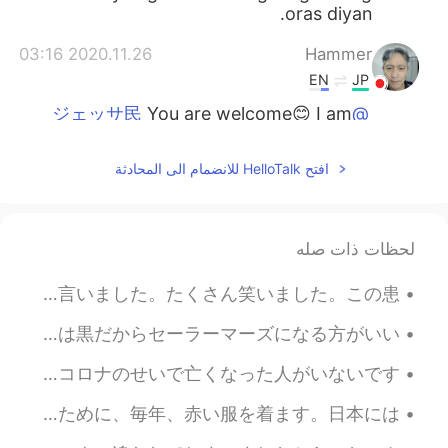
oras diyan.
2020.11.26 03:16
Hammer
EN
JP
You are welcome😊 I am
@ジェッサ民
always impressed with your posts😉
افتح HelloTalk للانضمام الى المحادثة
2020.11.26 03:15
ジェッサ民
JP
TL
PH
EN
Thank you!
@Koji
لحظات ذات صله
2020.11.26 03:15
ジェッサ民
普通に、自分の肌の色についてのコメントを受け取るのは嫌いです。でも、今日は、患者さんは私に「あなたの肌の色が好き！羨ましい！バニラアイスクリームみたい！」と言いました。たくさん笑いました。この患...
JP
TL
PH
EN
直してくれてありがとうございま
@Koji
今日はセーラームーンになりました！🌙 ブロンドの髪は私に全然合わなくても、セーラームーンの制服が一番可愛いだから、セーラームンを選びました。髪の本当の色は黒だからセーラーマーズになる方がいい...
す！☺️
イスラエルの人口の半分以上が予防接種を受けました。3日前、コロナのせいで亡くなった人がいなかったです。そして感染率は低下し続けています。アラバマ州も、今日はコロナのせいで亡くなった人がいないです...
2020.11.26 03:14
ジェッサ民
今日ははわたしの誕生日でーす！🎂 皆さん、日本語の勉強で手伝ってくれてありがとうございます！これからも頑張ります。よろしくお願いします！☺️ 誕生日のために、毎年、赤い服を着ます。日本には...
JP
TL
PH
EN