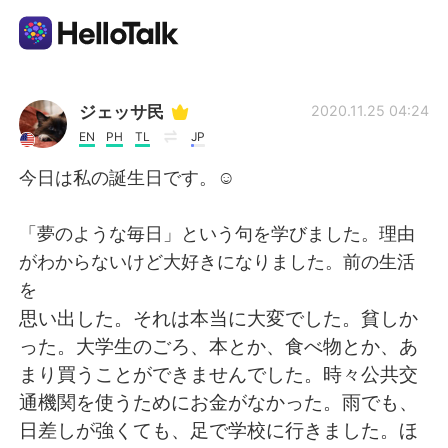
語言交換應用
ジェッサ民
2020.11.25 04:24
EN
PH
TL
JP
AI Grammar Checker
今日は私の誕生日です。☺️
繁體中文
「夢のような毎日」という句を学びました。理由
がわからないけど大好きになりました。前の生活
を
English
简体中文
思い出した。それは本当に大変でした。貧しか
った。大学生のごろ、本とか、食べ物とか、あ
Español
العربية
まり買うことができませんでした。時々公共交
通機関を使うためにお金がなかった。雨でも、
Français
Deutsch
日差しが強くても、足で学校に行きました。ほ