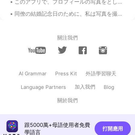
このアプリで、プロフィールの写真をとして色々な動物の写真を違うユーザーいます。たまに、私は本当の顔はどうかなだと考えて、たぶんその写真に似てると思います。例えば、写真は猫を使う場合は、たぶん猫っ...
@Yumi
YouMeさん！😂チャンスがあれば
また話しましょう！ありがとうございま
同僚の結婚記念日のために、私は写真を撮りました。これは私のバイトです。前は、本当に写真家になりたかったです。実は、ほとんど大学をやめました！ジェッサはもうフルタイム理学療法士だけど、たまに、写真...
す！
ジェッサ民
2020.11.26 03:13
EN
PH
TL
JP
關注我們
@Hammer
たかしさん、ありがとうござい
ます！
ジェッサ民
2020.11.26 03:13
EN
PH
TL
JP
外語學習聊天
AI Grammar
Press Kit
@Nov
なおきさん！お誕生日おめでとう！
加入我們
Language Partners
Blog
🥳
miko-B ㊗️ ಠvಠ
2020.11.26 02:47
關於我們
JP
EN
「夢のような毎日」という
句
を学びま
した。
跟5000萬+母語使用者免費
打開應用
學語言
「夢のような毎日」という
詩
を学びま