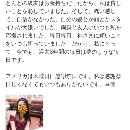
日本語
한국어
とんどの級友はお金持ちだったから、私は貧し
いことを恥じていました。そして、醜い感じ
Русский
ไทย
て、自信がなかった。自分の髪とか顔とかスタ
イルが大嫌いでした。両親と友人はいつも私を
Indonesia
Italiano
応援されました。毎日毎日、神さまに願いこと
をいつも祈っていました。だから、私にとっ
Türkçe
Tiếng Việt
て、今でも、過去8年間の毎日は夢のような毎
日です。
Português
アメリカは木曜日に感謝祭日です。私は感謝祭
日じゃなくてもいつもありがたいです。🙏🏼