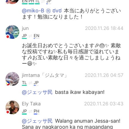
EN
PH
TL
JP
@miko-B ㊗️ ಠvಠ
本当にありがとうござい
ます！勉強になりました！
jun
2020.11.26 18:44
JP
EN
お誕生日おめでとうございます🎉🎂✨ 素敵
な投稿ですね✨私も毎日感謝で溢れていま
す🎶お互い素敵な日々を過ごしましょうね
ー😆✨
jimtama「ジムタマ」
2020.11.26 04:57
TL
JP
@ジェッサ民
basta ikaw kabayan!
Ely Taka
2020.11.26 03:43
JP
PH
@ジェッサ民
Walang anuman Jessa-san!
Sana ay nagkaroon ka ng magandang