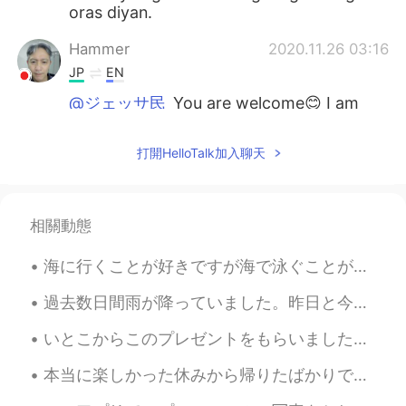
oras diyan.
Hammer
2020.11.26 03:16
JP
EN
@ジェッサ民
You are welcome😊 I am
always impressed with your posts😉
打開HelloTalk加入聊天
ジェッサ民
2020.11.26 03:15
EN
PH
TL
JP
@Koji
Thank you!
相關動態
ジェッサ民
2020.11.26 03:15
海に行くことが好きですが海で泳ぐことが苦手です。波が怖いから。海を制御できません。怖くても、泳ぎて、シュノーケリングしました。魚を見るのが楽しすぎちゃった。岸から離れすぎて泳いだ。波は私を岸に泳...
EN
PH
TL
JP
@Koji
直してくれてありがとうございま
過去数日間雨が降っていました。昨日と今日は晴れた日だから良かった！☀️ モモちゃんは裏庭に走って、ドアを見つけられないので、中に入るためにスクリーンを登ってみました。😂 スパイダー猫になったね。🕷🐱
す！☺️
いとこからこのプレゼントをもらいました。彼は私が日本とたこ焼きが大好きを知ってるから。😂たこ焼きを作るのは簡単だとだと聞いたけどどどこから始めたらいいのかわかりません。😅助けてー 私へのプレゼ...
ジェッサ民
2020.11.26 03:14
本当に楽しかった休みから帰りたばかりです！☺️フロリダ州にはマスクしてる人が誰もいなかった！😂エレベーターでも。本格的な自由がまたありますね。いいことがどうがわからないけど、実は、みんなは休日を...
EN
PH
TL
JP