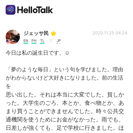
Приложение для Языкового Обмена
ジェッサ民
2020.11.25 04:24
EN
PH
TL
JP
AI Grammar Checker
今日は私の誕生日です。☺️
Русский
「夢のような毎日」という句を学びました。理由
がわからないけど大好きになりました。前の生活
を
English
简体中文
思い出した。それは本当に大変でした。貧しか
った。大学生のごろ、本とか、食べ物とか、あ
繁體中文
Español
まり買うことができませんでした。時々公共交
通機関を使うためにお金がなかった。雨でも、
العربية
Français
日差しが強くても、足で学校に行きました。ほ