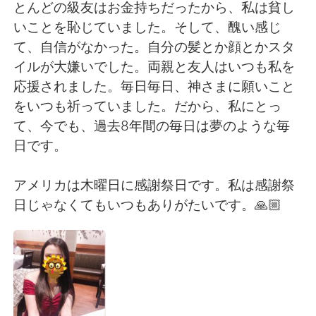
Deutsch
日本語
とんどの級友はお金持ちだったから、私は貧し
いことを恥じていました。そして、醜い感じ
한국어
ไทย
て、自信がなかった。自分の髪とか顔とかスタ
イルが大嫌いでした。両親と友人はいつも私を
Indonesia
Italiano
応援されました。毎日毎日、神さまに願いこと
をいつも祈っていました。だから、私にとっ
Türkçe
Tiếng Việt
て、今でも、過去8年間の毎日は夢のような毎
日です。
Português
アメリカは木曜日に感謝祭日です。私は感謝祭
日じゃなくてもいつもありがたいです。🙏🏼