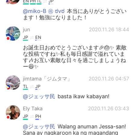
EN
PH
TL
JP
@miko-B ㊗️ ಠvಠ
本当にありがとうござい
ます！勉強になりました！
jun
2020.11.26 18:44
JP
EN
お誕生日おめでとうございます🎉🎂✨ 素敵
な投稿ですね✨私も毎日感謝で溢れていま
す🎶お互い素敵な日々を過ごしましょうね
ー😆✨
jimtama「ジムタマ」
2020.11.26 04:57
TL
JP
@ジェッサ民
basta ikaw kabayan!
Ely Taka
2020.11.26 03:43
JP
PH
@ジェッサ民
Walang anuman Jessa-san!
Sana ay nagkaroon ka ng magandang