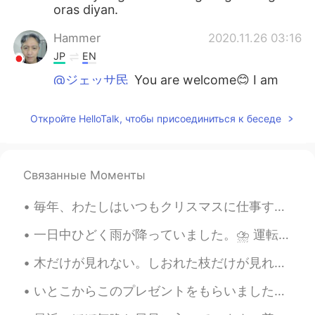
oras diyan.
Hammer
2020.11.26 03:16
JP
EN
@ジェッサ民
You are welcome😊 I am
always impressed with your posts😉
Откройте HelloTalk, чтобы присоединиться к беседе
ジェッサ民
2020.11.26 03:15
EN
PH
TL
JP
@Koji
Thank you!
Связанные Моменты
ジェッサ民
2020.11.26 03:15
毎年、わたしはいつもクリスマスに仕事するを選びます。クリスマスにはいつも寂しい感じて、その感じを忘れるため、仕事してます。 仕事は鎮痛剤そうです。一時的に助けます。 家に帰る時間ように、鎮痛剤の...
EN
PH
TL
JP
@Koji
直してくれてありがとうございま
一日中ひどく雨が降っていました。⛈ 運転するのはちょっと大変でした。😖 「Beef Mami」と言うフィリピンの料理を作りました。🍲 こんな天気には、スープが完璧です！ねぎを入れて良かったです！...
す！☺️
木だけが見れない。しおれた枝だけが見れない。体には37兆個の細胞が見える。自分を愛するのことを考えるとき、自分用にプレゼントを買うのこととか、サロンに行くのこととか、バスタブでの静かな時間につい...
ジェッサ民
2020.11.26 03:14
いとこからこのプレゼントをもらいました。彼は私が日本とたこ焼きが大好きを知ってるから。😂たこ焼きを作るのは簡単だとだと聞いたけどどどこから始めたらいいのかわかりません。😅助けてー 私へのプレゼ...
EN
PH
TL
JP