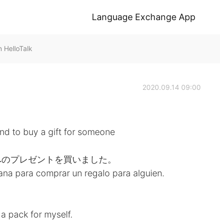
Language Exchange App
HelloTalk
2020.09.14 09:00
nd to buy a gift for someone
へのプレゼントを買いました。
mana para comprar un regalo para alguien.
a pack for myself.