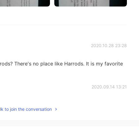
2020.10.28 23:28
ods? There's no place like Harrods. It is my favorite
2020.09.14 13:21
 masks or the bags?
k to join the conversation
2020.09.14 12:59