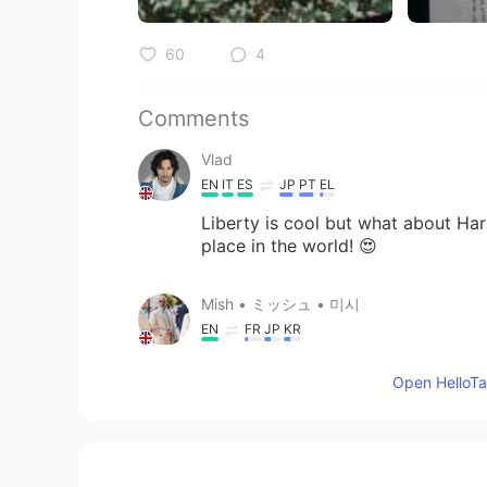
60
4
Comments
Vlad
EN
IT
ES
JP
PT
EL
Liberty is cool but what about Harr
place in the world! 😍
Mish • ミッシュ • 미시
EN
FR
JP
KR
@Lisa
Between the colours of the
Open HelloTal
Lisa
KR
EN