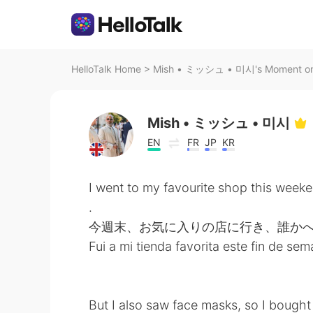
HelloTalk Home
>
Mish • ミッシュ • 미시's Moment on 
Mish • ミッシュ • 미시
EN
FR
JP
KR
I went to my favourite shop this weeke
.
今週末、お気に入りの店に行き、誰か
Fui a mi tienda favorita este fin de se
But I also saw face masks, so I bought 