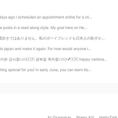
s amazing. I want to go there. And I can't
y.
ays ago I scheduled an appointment online for a cli...
2020.09.14 12:40
e posts in a read along style. My goal here on He...
も日本人の恥ずかしがり屋で、めったに愛情を示さない人です。 人間関係に対してとても恥ずかしがり屋な人にど...
to japan and make it again. For now would anyone l...
다!💕🇰🇷 happy national liberation day 🇰🇷🇰🇷🇰🇷🇰🇷🇰🇷 a...
g special for you! In early June, you can learn Ko...
AI Grammar
Press Kit
HelloTal