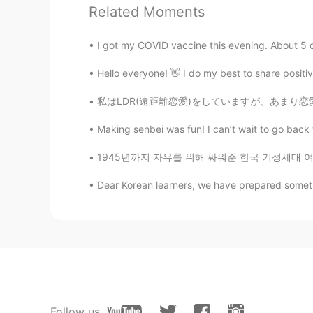
와 샵이 정말 예뻐요. Wow that shop look
Related Moments
recognize difference of them. Sorr
I got my COVID vaccine this evening. About 5 d
Amy
JP
EN
Hello everyone! 👋 I do my best to share positiv
リバティ！！😍みんな素敵です♡
私はLDR(遠距離恋愛)をしていますが、あまり恋愛好きではありません。私のボーイフレンド
Making senbei was fun! I can’t wait to go back 
1945년까지 자유를 위해 싸워준 한국 기성세대 여러분 감사합니다🇰🇷 광복절 축하합니
Dear Korean learners, we have prepared somethin
Follow us