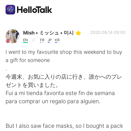
Appli d'échange linguistique
Mish • ミッシュ • 미시
2020.09.14 09:00
EN
FR
JP
KR
AI Grammar Checker
I went to my favourite shop this weekend to buy
a gift for someone
Français
.
今週末、お気に入りの店に行き、誰かへのプレ
ゼントを買いました。
English
简体中文
Fui a mi tienda favorita este fin de semana
para comprar un regalo para alguien.
繁體中文
Español
العربية
Deutsch
But I also saw face masks, so I bought a pack