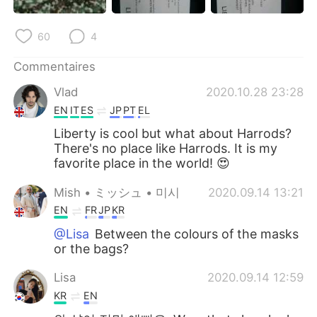
60
4
Commentaires
Vlad
2020.10.28 23:28
EN
IT
ES
JP
PT
EL
Liberty is cool but what about Harrods?
There's no place like Harrods. It is my
favorite place in the world! 😍
Mish • ミッシュ • 미시
2020.09.14 13:21
EN
FR
JP
KR
@Lisa
Between the colours of the masks
or the bags?
Lisa
2020.09.14 12:59
KR
EN