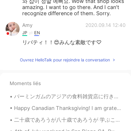
와 샵이 정말 예뻐요. Wow that shop looks
amazing. I want to go there. And I can't
recognize difference of them. Sorry.
Amy
2020.09.14 12:40
JP
EN
リバティ！！😍みんな素敵です♡
Ouvrez HelloTalk pour rejoindre la conversation
Moments liés
バーミンガムのアジアの食料雑貨店に行きました。日本のカレーを作ってみたいです。タイのカレーが一番好きなカレーです。日本のカレーの味がまだ食べたことがありません。どうですか？味噌スップも大好きだか...
Happy Canadian Thanksgiving! I am grateful for my lifelong friends with whom we have become chos...
二十歳であろうが八十歳であろうが 学ぶことをやめた者は老人である。👨👩👴👵 学び続ける者はいつまで若い。😉😄 人生で一番大切なことは 若い精神を持ち続けることだ。 🌍🌞🌈↗ Anyone wh...