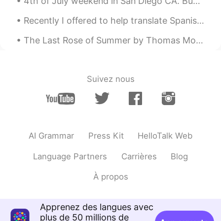
4th of July weekend in San Diego CA. Buh bye San Diego see you next time😍❤️ #southernCaliforni...
Recently I offered to help translate Spanish for a colleague because I have spoken that language ...
The Last Rose of Summer by Thomas Moore. 'Tis the last rose of summer, Left blooming alone; ...
Suivez nous
AI Grammar
Press Kit
HelloTalk Web
Language Partners
Carrières
Blog
À propos
Apprenez des langues avec
plus de 50 millions de