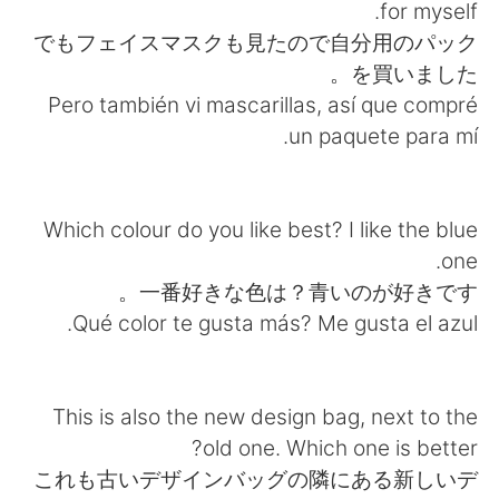
日本語
한국어
for myself.
でもフェイスマスクも見たので自分用のパック
Русский
ไทย
を買いました。
Pero también vi mascarillas, así que compré
Indonesia
Italiano
un paquete para mí.
Türkçe
Tiếng Việt
Which colour do you like best? I like the blue
Português
one.
一番好きな色は？青いのが好きです。
Qué color te gusta más? Me gusta el azul.
This is also the new design bag, next to the
old one. Which one is better?
これも古いデザインバッグの隣にある新しいデ