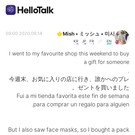
تطبيق تبادل اللغة
Mish • ミッシュ • 미시
2020.09.14 09:00
KR
JP
FR
EN
AI Grammar Checker
I went to my favourite shop this weekend to buy
a gift for someone
العربية
.
今週末、お気に入りの店に行き、誰かへのプレ
ゼントを買いました。
English
简体中文
Fui a mi tienda favorita este fin de semana
para comprar un regalo para alguien.
繁體中文
Español
Français
Deutsch
But I also saw face masks, so I bought a pack