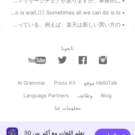
こんばんは、今日の大阪は寒いですね。仕事の休憩中に日本語を勉強しました。書いた日本語はあっていますか？ちなみに、事務所にマッサージシーツを買いました。家にはマッサージチェアがありますが、事務所に...
Sometimes all we can do I hope.✨ Sometimes all we can do is wait.✋🏻 Sometimes all we can do is lo...
今日は僕の仕事について話したいと思います。 僕はテスト自動化エンジニアっていう仕事をしている。人間がソフトをテストする代わりに、テストしてくれるソフトを作っている。例えば、楽天は新しい買い方の...
تابعونا
AI Grammar
Press Kit
موقع HelloTalk
Language Partners
وظائف
Blog
معلومات عنا
تعلم اللغات مع أكثر من 50