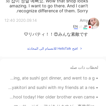
와 샵이 정말 예뻐요. Wow that shop looks
amazing. I want to go there. And I can't
recognize difference of them. Sorry.
2020.09.14 12:40
Amy
EN
JP
リバティ！！😍みんな素敵です♡
افتح HelloTalk للانضمام الى المحادثة
لحظات ذات صله
Today, was a super fun day; I got a haircut, went shopping, ate sushi got dinner, and went to a g...
この間の金曜日はレストランで友達に焼き鳥と寿司を食べました。🍣😋🤗 Last Friday, I ate yakitori and sushi with my friends at a res...
My youngest child, she's 11 y.o. has just started high school today! Her older brother even came...