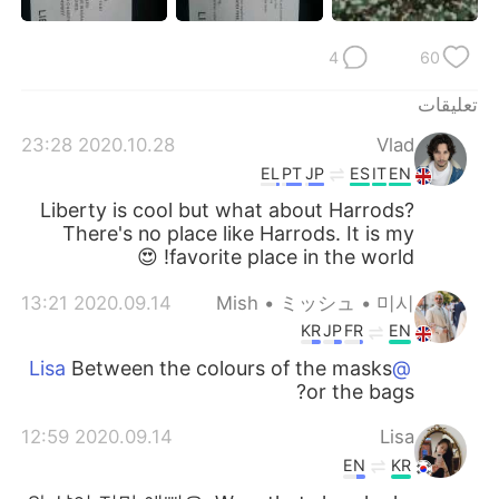
4
60
تعليقات
2020.10.28 23:28
Vlad
EL
PT
JP
ES
IT
EN
Liberty is cool but what about Harrods?
There's no place like Harrods. It is my
favorite place in the world! 😍
2020.09.14 13:21
Mish • ミッシュ • 미시
KR
JP
FR
EN
Between the colours of the masks
@Lisa
or the bags?
2020.09.14 12:59
Lisa
EN
KR