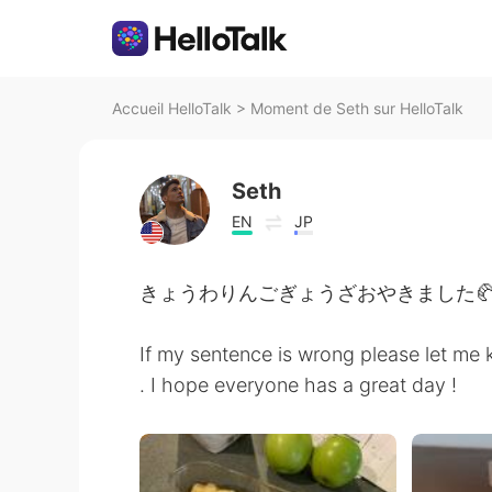
Accueil HelloTalk
>
Moment de Seth sur HelloTalk
Seth
EN
JP
きょうわりんごぎょうざおやきました🥐
If my sentence is wrong please let me
. I hope everyone has a great day !