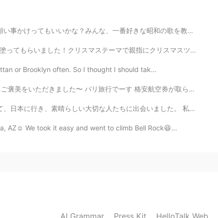
🍎😋
一番好きな昭和の歌を教えて欲しい！((30's - 80'sもええやん)) 去年、キラキラスタジオをレントし...
🍎😋
クリスマスツリーが付いています🎄イギリスではこんなに可愛いデザインはみたことありませんので、日本のネイル技...
ttan or Brooklyn often. So I thought I should tak...
でーす 格安航空券が取られて、ホテル費も安かったから嬉しい〜 カフェ巡りも出来たり、いい観光地までも行けて...
に出会いました。 私の人生の中で最高の年の一つかもしれません。そうして、日本語もこの1年で一番上達したと思い...
, AZ☺️ We took it easy and went to climb Bell Rock😆...
AI Grammar
Press Kit
HelloTalk Web