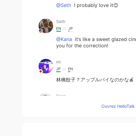
@Seth
I probably love it😊
Seth
EN
JP
@Kana
it’s like a sweet glazed ci
you for the correction!
mi
JP
EN
林檎餃子？アップルパイなのかな🍎
Kana
JP
EN
Ouvrez HelloTalk 
Is this bread? It looks very delicio
Kana