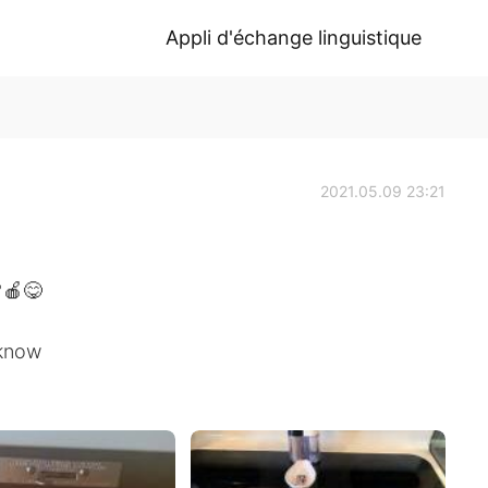
Appli d'échange linguistique
2021.05.09 23:21
😋
 know