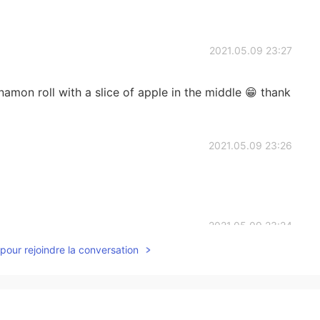
2021.05.09 23:27
nnamon roll with a slice of apple in the middle 😁 thank
2021.05.09 23:26
2021.05.09 23:24
pour rejoindre la conversation
us 🤤
2021.05.09 23:22