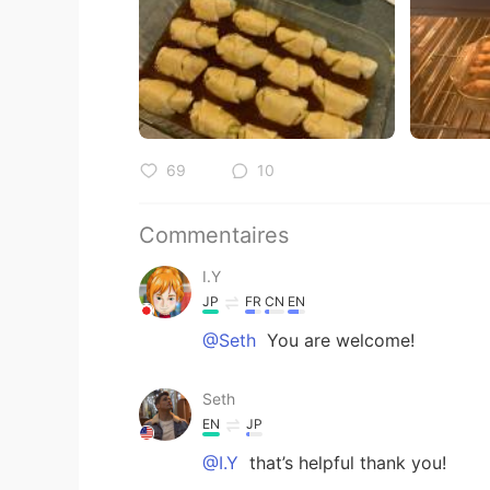
69
10
Commentaires
I.Y
JP
FR
CN
EN
@Seth
You are welcome!
Seth
EN
JP
@I.Y
that’s helpful thank you!