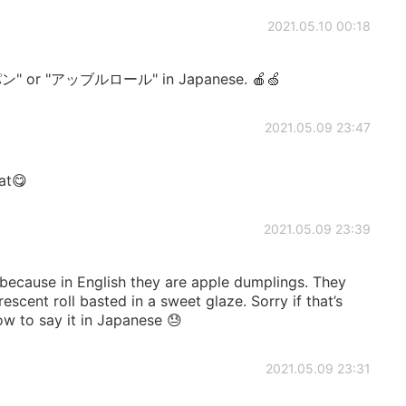
2021.05.10 00:18
パン" or "アッブルロール" in Japanese. 🍎🍏
2021.05.09 23:47
at😋
2021.05.09 23:39
use in English they are apple dumplings. They
escent roll basted in a sweet glaze. Sorry if that’s
w to say it in Japanese 😓
2021.05.09 23:31