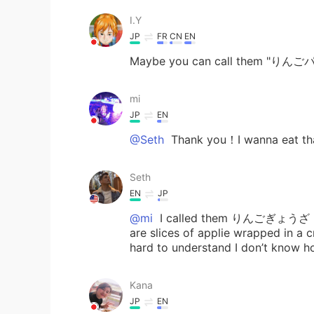
I.Y
JP
FR
CN
EN
Maybe you can call them "りんご
mi
JP
EN
@Seth
Thank you！I wanna eat th
Seth
EN
JP
@mi
I called them りんごぎょうざ beca
are slices of applie wrapped in a cr
hard to understand I don’t know ho
Kana
JP
EN