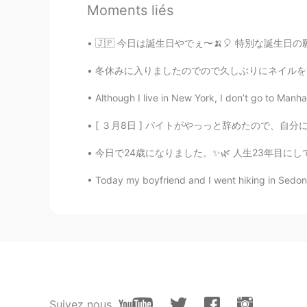
JP
EN
Moments liés
きょう
わ
りんごぎょうざ
お
やきました
🇯🇵 今日は誕生日やでぇ〜🍌🎈 特別な誕生日の願い事かけってもいいかな？みんな、
きょう
は
りんごぎょうざ
を
やきました
冬休みに入りましたのでので久しぶりにネイルを塗ってもらいました！クリスマステーマで親指に
Although I live in New York, I don’t go to Manha
[ ３月8日 ] バイトがやっっと辞めたので、自分にご褒美をいただきました〜 パリ旅行
今日で24歳になりました。✨🌿 人生23年目にして、日本に行き、素晴らしい大切な人たち
Today my boyfriend and I went hiking in Sedona
Suivez nous