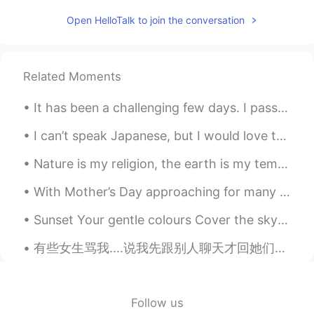
二日後に息子は新しい学校に入学しま
す
Open HelloTalk to join the conversation
1年生になるので、とても
元気そ
う
1年生になるので、とても
ワクワクして
Related Moments
いるよ
う
です。
It has been a challenging few days. I passed one of my exams this week😊. Three more exams, and I ...
息子は学校
に
いっぱい新しい友達が出
来れば良いと思う
I can’t speak Japanese, but I would love to make friends with you😃 I’m Australian, currently stud...
息子は学校
で
いっぱい新しい友達が出
Nature is my religion, the earth is my temple 💕 I simply believe that everything has a soul and t...
来れば良いと思う
With Mother’s Day approaching for many of you (Not for us in the U.K), here is a poem for all of ...
People
2020.08.11 20:27
Sunset Your gentle colours Cover the sky A sparkling view That touches my heart To feel you have ...
CN
EN
loveit
有些女生骂我....说我先跟别人聊天才回她们。 她们说：我要睡觉了。但是她们检查我是否在线，嫉妒地对我行事，说我和很多女孩说话。 我根本不是她的男朋友，也不是她们的老公。真的好烦啊😔 I’...
Aiko あいこ
2020.08.11 12:47
JP
EN
Follow us
You can make a lot of new friends 😄‼️ I