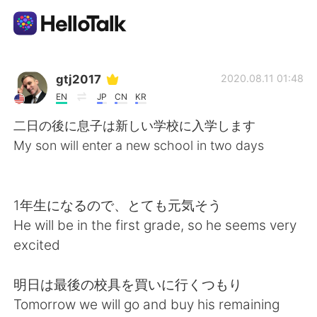
Language Exchange App
gtj2017
2020.08.11 01:48
EN
JP
CN
KR
AI Grammar Checker
二日の後に息子は新しい学校に入学します
My son will enter a new school in two days
English
1年生になるので、とても元気そう
简体中文
繁體中文
He will be in the first grade, so he seems very
excited
Español
العربية
明日は最後の校具を買いに行くつもり
Français
Deutsch
Tomorrow we will go and buy his remaining