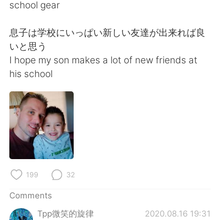
日本語
한국어
school gear
Русский
ไทย
息子は学校にいっぱい新しい友達が出来れば良
いと思う
Indonesia
Italiano
I hope my son makes a lot of new friends at
his school
Türkçe
Tiếng Việt
Português
199
32
Comments
Tpp微笑的旋律
2020.08.16 19:31