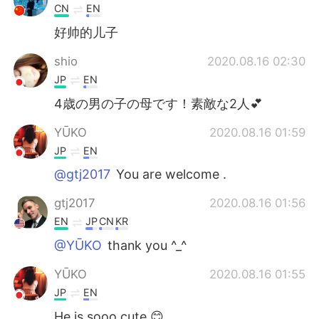
CN
EN
好帅的儿子
shio
2020.08.16 02:30
JP
EN
4歳の男の子の母です！素敵な2人💕
YŪKO
2020.08.16 01:59
JP
EN
@gtj2017
You are welcome .
gtj2017
2020.08.16 01:56
EN
JP
CN
KR
@YŪKO
thank you ^_^
YŪKO
2020.08.16 01:55
JP
EN
He is sooo cute 😊