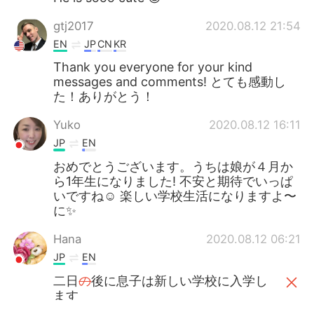
gtj2017
2020.08.12 21:54
EN
JP
CN
KR
Thank you everyone for your kind
messages and comments! とても感動し
た！ありがとう！
Yuko
2020.08.12 16:11
JP
EN
おめでとうございます。うちは娘が４月か
ら1年生になりました! 不安と期待でいっぱ
いですね☺️ 楽しい学校生活になりますよ〜
に✨
Hana
2020.08.12 06:21
JP
EN
二日
の
後に息子は新しい学校に入学し
ます