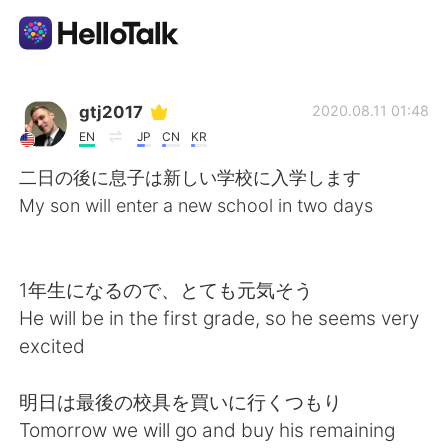
แอปแลกเปลี่ยนทางภาษา
gtj2017
2020.08.11 01:48
EN
JP
CN
KR
AI Grammar Checker
二日の後に息子は新しい学校に入学します
My son will enter a new school in two days
ไทย
1年生になるので、とても元気そう
English
简体中文
He will be in the first grade, so he seems very
excited
繁體中文
Español
明日は最後の校具を買いに行くつもり
العربية
Français
Tomorrow we will go and buy his remaining