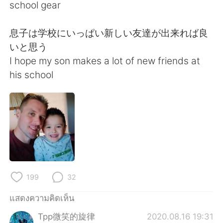
Deutsch
日本語
school gear
한국어
Русский
息子は学校にいっぱい新しい友達が出来れば良
いと思う
Indonesia
Italiano
I hope my son makes a lot of new friends at
his school
Türkçe
Tiếng Việt
Português
199
32
แสดงความคิดเห็น
Tpp微笑的旋律
2020.08.16 19:31