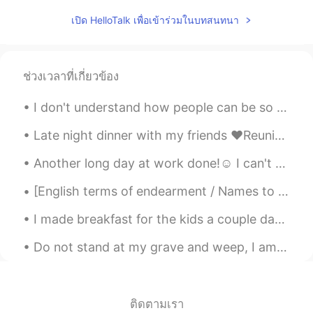
二日後に息子は新しい学校に入学しま
す
เปิด HelloTalk เพื่อเข้าร่วมในบทสนทนา
1年生になるので、とても
元気そ
う
1年生になるので、とても
ワクワクして
ช่วงเวลาที่เกี่ยวข้อง
いるよ
う
です。
I don't understand how people can be so comfortable in being racist and ignorant let's rid all r...
息子は学校
に
いっぱい新しい友達が出
来れば良いと思う
Late night dinner with my friends ❤️Reunion ❤️Turkish food❤️ Amsterdam west vs south❤️ Wednesday...
息子は学校
で
いっぱい新しい友達が出
Another long day at work done!☺ I can't wait to go play soccer tomorrow, it's my favorite ...
来れば良いと思う
[English terms of endearment / Names to call the people you love or care about ➡] (\__/) (>'.'<)...
People
2020.08.11 20:27
I made breakfast for the kids a couple days ago. I made egg-in-toast. It was pretty good, they sa...
CN
EN
loveit
Do not stand at my grave and weep, I am not there; I do not sleep. I am a thousand winds that blo...
Aiko あいこ
2020.08.11 12:47
JP
EN
ติดตามเรา
You can make a lot of new friends 😄‼️ I