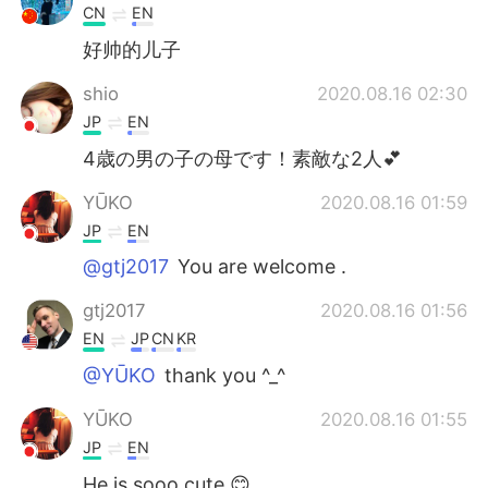
CN
EN
好帅的儿子
shio
2020.08.16 02:30
JP
EN
4歳の男の子の母です！素敵な2人💕
YŪKO
2020.08.16 01:59
JP
EN
@gtj2017
You are welcome .
gtj2017
2020.08.16 01:56
EN
JP
CN
KR
@YŪKO
thank you ^_^
YŪKO
2020.08.16 01:55
JP
EN
He is sooo cute 😊