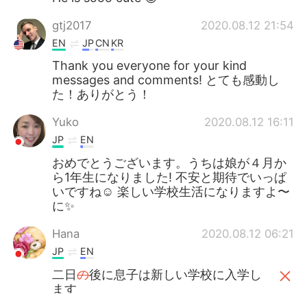
gtj2017
2020.08.12 21:54
EN
JP
CN
KR
Thank you everyone for your kind
messages and comments! とても感動し
た！ありがとう！
Yuko
2020.08.12 16:11
JP
EN
おめでとうございます。うちは娘が４月か
ら1年生になりました! 不安と期待でいっぱ
いですね☺️ 楽しい学校生活になりますよ〜
に✨
Hana
2020.08.12 06:21
JP
EN
二日
の
後に息子は新しい学校に入学し
ます