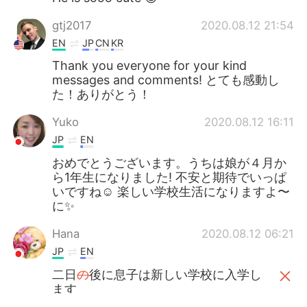
gtj2017
2020.08.12 21:54
EN
JP
CN
KR
Thank you everyone for your kind
messages and comments! とても感動し
た！ありがとう！
Yuko
2020.08.12 16:11
JP
EN
おめでとうございます。うちは娘が４月か
ら1年生になりました! 不安と期待でいっぱ
いですね☺️ 楽しい学校生活になりますよ〜
に✨
Hana
2020.08.12 06:21
JP
EN
二日
の
後に息子は新しい学校に入学し
ます