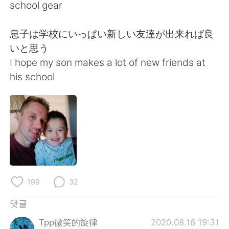
Deutsch
日本語
school gear
Русский
ไทย
息子は学校にいっぱい新しい友達が出来れば良
いと思う
Indonesia
Italiano
I hope my son makes a lot of new friends at
his school
Türkçe
Tiếng Việt
Português
199
32
댓글
Tpp微笑的旋律
2020.08.16 19:31