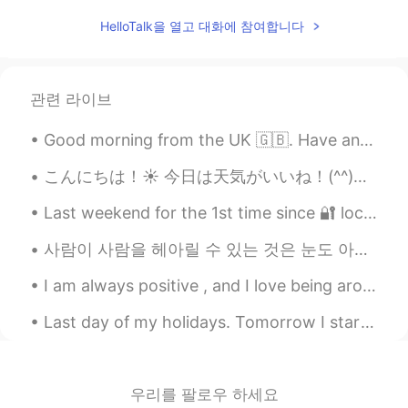
二日後に息子は新しい学校に入学しま
す
HelloTalk을 열고 대화에 참여합니다
1年生になるので、とても
元気そ
う
1年生になるので、とても
ワクワクして
관련 라이브
いるよ
う
です。
Good morning from the UK 🇬🇧. Have an amazing day everyone ! Happy Wednesday 🥳 We made it halfway ...
息子は学校
に
いっぱい新しい友達が出
来れば良いと思う
こんにちは！☀ 今日は天気がいいね！(^^)バイトと仕事でめちゃ忙しいけど、晴れてるから外で休憩したら少しリフレッシュできる😎 今月、彼氏と付き合ってから2年間が経つ❤️ 忙しくて今月に何もお...
息子は学校
で
いっぱい新しい友達が出
Last weekend for the 1st time since 🔐 lockdown my younger son came over to visit us with his wife...
来れば良いと思う
사람이 사람을 헤아릴 수 있는 것은 눈도 아니고 지성도 아니거니와 오직 마음뿐이다. (마크 트웨인) 我们认识一个人不是用眼睛，也不是用智商，只是通过心。（马克·土温） One l...
People
2020.08.11 20:27
I am always positive , and I love being around positive people , you are not judged , there is no...
CN
EN
loveit
Last day of my holidays. Tomorrow I start work again so might as well have a BBQ to start off the...
Aiko あいこ
2020.08.11 12:47
JP
EN
우리를 팔로우 하세요
You can make a lot of new friends 😄‼️ I