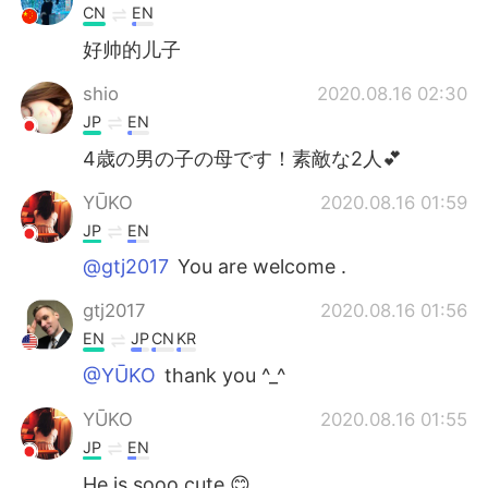
CN
EN
好帅的儿子
shio
2020.08.16 02:30
JP
EN
4歳の男の子の母です！素敵な2人💕
YŪKO
2020.08.16 01:59
JP
EN
@gtj2017
You are welcome .
gtj2017
2020.08.16 01:56
EN
JP
CN
KR
@YŪKO
thank you ^_^
YŪKO
2020.08.16 01:55
JP
EN
He is sooo cute 😊