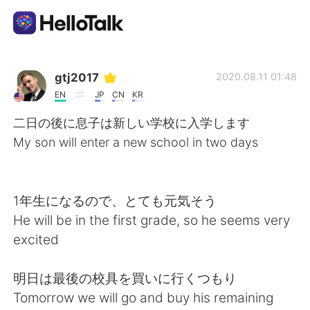
언어 교환 앱
gtj2017
2020.08.11 01:48
EN
JP
CN
KR
AI Grammar Checker
二日の後に息子は新しい学校に入学します
My son will enter a new school in two days
한국어
1年生になるので、とても元気そう
English
简体中文
He will be in the first grade, so he seems very
excited
繁體中文
Español
明日は最後の校具を買いに行くつもり
العربية
Français
Tomorrow we will go and buy his remaining