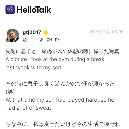
Language Exchange App
gtj2017
2020.12.12 05:05
EN
JP
CN
KR
AI Grammar Checker
先週に息子と一緒ぬジムの休憩の時に撮った写真
A picture I took at the gym during a break
English
last week with my son
その時に息子は良く遊んだので汗が凄かった
简体中文
繁體中文
(笑)
At that time my son had played hard, so he
Español
العربية
had a lot of sweat
Français
Deutsch
ちなみに、私は痩せたいけど今の生活で痩せれ