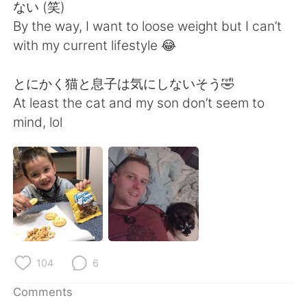
日本語
한국어
ない (笑)
By the way, I want to loose weight but I can’t
Русский
ไทย
with my current lifestyle 😂
Indonesia
Italiano
とにかく猫と息子は気にしないそう🤣
At least the cat and my son don’t seem to
Türkçe
Tiếng Việt
mind, lol
Português
104
6
Comments