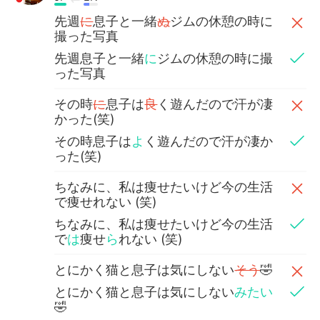
先週
に
息子と一緒
ぬ
ジムの休憩の時に
撮った写真
先週息子と一緒
に
ジムの休憩の時に撮
った写真
その時
に
息子は
良
く遊んだので汗が凄
かった(笑)
その時息子は
よ
く遊んだので汗が凄か
った(笑)
ちなみに、私は痩せたいけど今の生活
で痩せれない (笑)
ちなみに、私は痩せたいけど今の生活
で
は
痩せ
ら
れない (笑)
とにかく猫と息子は気にしない
そう
🤣
とにかく猫と息子は気にしない
みたい
🤣