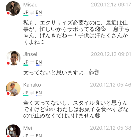
Misao
2020.12.12 09:17
JP
EN
私も、エクササイズ必要なのに、最近は仕
事が、忙しいからサボってる😱💦 息子ち
ゃん、げんきだねー！子供は汗たくさんか
くよね☺️
Jinsei
2020.12.12 09:01
JP
EN
太ってないと思いますよ…👍👌
Kanako
2020.12.12 05:46
JP
EN
全く太ってないし、スタイル良いと思うん
ですけど👍✨ わたしはお菓子を食べすぎな
ので止めなくてはいけません😅
Mei
2020.12.12 05:38
JP
EN