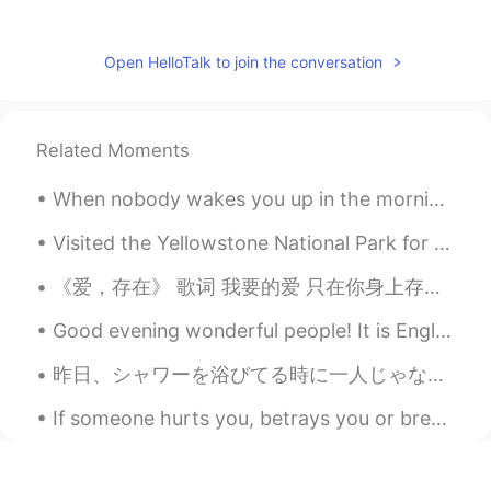
gtj2017
2020.12.12 05:21
Open HelloTalk to join the conversation
EN
JP
CN
KR
@Mia
ね〜私なら痩せたいけど、筋トレに
頑張り過ぎてるので、食べ過ぎてるも(笑)
筋肉を鍛えて出来てるのに、痩せたい(笑笑
Related Moments
笑)
When nobody wakes you up in the morning, and when nobody is at home waiting for you at night, you...
Mia
2020.12.12 05:17
Visited the Yellowstone National Park for the weekend. There are a lot of hot springs and geysers...
JP
EN
私も痩せられません。痩せたいけれど食べ
《爱，存在》 歌词 我要的爱 只在你身上存在 要不是你 不会哭得笑得傻得像小孩 在一起不简单 别轻易说分开 你给的爱 都变成我的依赖 依赖着你的我 可以尽情不勇敢 因为你 我相信爱存在 In...
るのが楽しいからです。息子さんは幸せそ
うな顔をしていますね。
Good evening wonderful people! It is English speaking practice time again. If you want to prac...
昨日、シャワーを浴びてる時に一人じゃないと気にした Yesterday, while taking a shower I realized I wasn’t alone シャワーカーテンの後ろ...
If someone hurts you, betrays you or breaks your heart, forgive them for they have helped you to ...