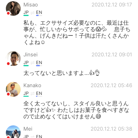
Misao
2020.12.12 09:17
JP
EN
私も、エクササイズ必要なのに、最近は仕
事が、忙しいからサボってる😱💦 息子ち
ゃん、げんきだねー！子供は汗たくさんか
くよね☺️
Jinsei
2020.12.12 09:01
JP
EN
太ってないと思いますよ…👍👌
Kanako
2020.12.12 05:46
JP
EN
全く太ってないし、スタイル良いと思うん
ですけど👍✨ わたしはお菓子を食べすぎな
ので止めなくてはいけません😅
Mei
2020.12.12 05:38
JP
EN