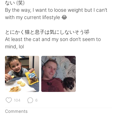
日本語
한국어
ない (笑)
By the way, I want to loose weight but I can’t
Русский
ไทย
with my current lifestyle 😂
Indonesia
Italiano
とにかく猫と息子は気にしないそう🤣
At least the cat and my son don’t seem to
Türkçe
Tiếng Việt
mind, lol
Português
104
6
Comments