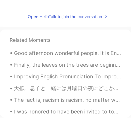
gtj2017
2020.12.12 05:21
Open HelloTalk to join the conversation
EN
JP
CN
KR
@Mia
ね〜私なら痩せたいけど、筋トレに
頑張り過ぎてるので、食べ過ぎてるも(笑)
筋肉を鍛えて出来てるのに、痩せたい(笑笑
Related Moments
笑)
Good afternoon wonderful people. It is English speaking practice time again! Send me a message i...
Mia
2020.12.12 05:17
Finally, the leaves on the trees are beginning to change color in our neighborhood. I feel like t...
JP
EN
私も痩せられません。痩せたいけれど食べ
Improving English Pronunciation To improve your English pronunciation, follow these tips: * Lis...
るのが楽しいからです。息子さんは幸せそ
うな顔をしていますね。
大抵、息子と一緒には月曜日の夜にどこかで外食する👨‍👦✨ Usually, my son and I eat out on Monday night 今夜のレストランに子供のため遊びところがあ...
The fact is, racism is racism, no matter what. Regardless of its origin, when an individual degra...
I was honored to have been invited to tour this beautiful theme park. China's first Universal St...