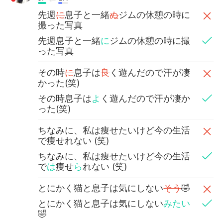
先週
に
息子と一緒
ぬ
ジムの休憩の時に
撮った写真
先週息子と一緒
に
ジムの休憩の時に撮
った写真
その時
に
息子は
良
く遊んだので汗が凄
かった(笑)
その時息子は
よ
く遊んだので汗が凄か
った(笑)
ちなみに、私は痩せたいけど今の生活
で痩せれない (笑)
ちなみに、私は痩せたいけど今の生活
で
は
痩せ
ら
れない (笑)
とにかく猫と息子は気にしない
そう
🤣
とにかく猫と息子は気にしない
みたい
🤣