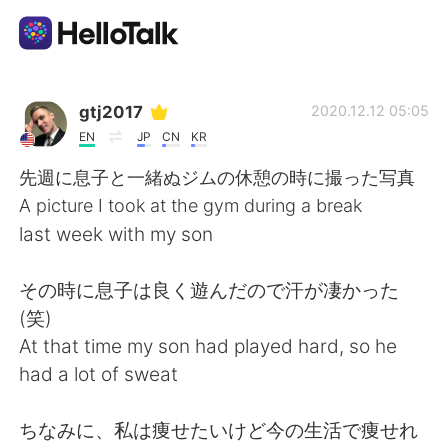
Language Exchange App
gtj2017
2020.12.12 05:05
EN
JP
CN
KR
AI Grammar Checker
先週に息子と一緒ぬジムの休憩の時に撮った写真
A picture I took at the gym during a break
English
last week with my son
その時に息子は良く遊んだので汗が凄かった
简体中文
繁體中文
(笑)
At that time my son had played hard, so he
Español
العربية
had a lot of sweat
Français
Deutsch
ちなみに、私は痩せたいけど今の生活で痩せれ