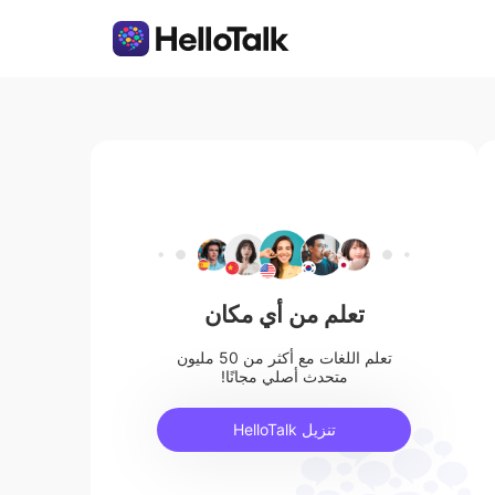
تعلم من أي مكان
تعلم اللغات مع أكثر من 50 مليون
متحدث أصلي مجانًا!
تنزيل HelloTalk