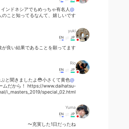
！インドネシアでもめっちゃ有名人
@Rio
こと知ってるなんて、嬉しいです！(*^-^)
yuki
EN
JP
が良い結果であることを願ってます！👍
Rio
EN
JP
ぶと聞きましたよ😳小さくて黄色
@Anna
から！ https://www.daihatsu-
al/i_masters_2019/special_02.html
Yuma
EN
JP
充実した1日だったね〜