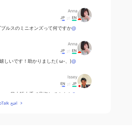
Anna
JP
EN
ブルスのミニオンズって何ですか??
@Rio
Anna
JP
EN
しいです！助かりました( ω-、)
@Rio
Issey
EN
JP
日本語上手で見惚れてますよ！！
@Anna
افتح HelloTalk للانضمام الى المحادثة
Anna
JP
EN
してくれてありがとうございます！☺
@Issey