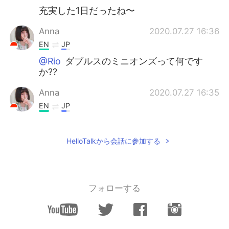
充実した1日だったね〜
Anna
2020.07.27 16:36
EN
JP
@Rio
ダブルスのミニオンズって何です
か??
Anna
2020.07.27 16:35
EN
JP
@Rio
直してくれてありがとうございま
す！嬉しいです！助かりました( ω-、)
HelloTalkから会話に参加する
Issey
2020.07.27 16:35
JP
EN
@Anna
日本語上手で見惚れてますよ！！
フォローする
Anna
2020.07.27 16:34
EN
JP