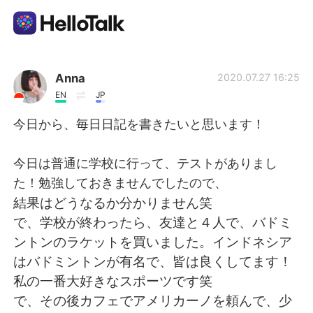
語学交換アプリ
Anna
2020.07.27 16:25
EN
JP
AI Grammar Checker
今日から、毎日日記を書きたいと思います！
日本語
今日は普通に学校に行って、テストがありまし
た！勉強しておきませんでしたので、
結果はどうなるか分かりません笑
English
简体中文
で、学校が終わったら、友達と４人で、バドミ
ントンのラケットを買いました。インドネシア
繁體中文
Español
はバドミントンが有名で、皆は良くしてます！
私の一番大好きなスポーツです笑
العربية
Français
で、その後カフェでアメリカーノを頼んで、少