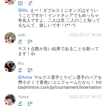
EN
JP
@Rio
えー！ダブルスミニオンズはそうい
うことですか！インドネシアでもめっちゃ
有名人ですよ、二人は笑 二人のこと知って
るなんて、嬉しいです！(*^-^)
yuki
2020.07.27 16:40
JP
EN
テスト点数が良い結果であることを願って
ます！👍
Rio
JP
EN
@Anna
マルクス選手とケビン選手のペアをミ
😳小さくて黄色いユニフォームだから！ https://w
badminton.com/ja/tournament/international
Yuma
2020.07.27 16:37
JP
EN