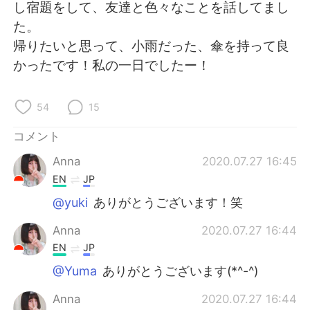
Deutsch
한국어
し宿題をして、友達と色々なことを話してまし
た。
Русский
ไทย
帰りたいと思って、小雨だった、傘を持って良
かったです！私の一日でしたー！
Indonesia
Italiano
54
15
Türkçe
Tiếng Việt
コメント
Português
Anna
2020.07.27 16:45
EN
JP
@yuki
ありがとうございます！笑
Anna
2020.07.27 16:44
EN
JP
@Yuma
ありがとうございます(*^-^)
Anna
2020.07.27 16:44