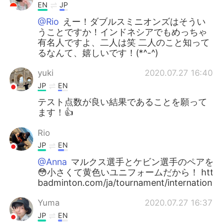
EN
JP
@Rio
えー！ダブルスミニオンズはそうい
うことですか！インドネシアでもめっちゃ
有名人ですよ、二人は笑 二人のこと知って
るなんて、嬉しいです！(*^-^)
yuki
2020.07.27 16:40
JP
EN
テスト点数が良い結果であることを願って
ます！👍
Rio
JP
EN
@Anna
マルクス選手とケビン選手のペアをミ
😳小さくて黄色いユニフォームだから！ https://w
badminton.com/ja/tournament/international
Yuma
2020.07.27 16:37
JP
EN