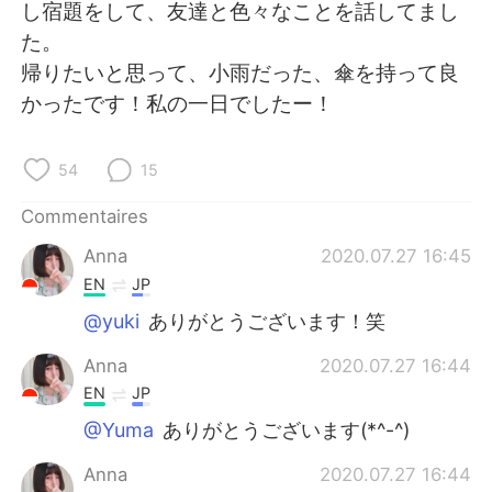
日本語
한국어
し宿題をして、友達と色々なことを話してまし
た。
Русский
ไทย
帰りたいと思って、小雨だった、傘を持って良
かったです！私の一日でしたー！
Indonesia
Italiano
54
15
Türkçe
Tiếng Việt
Commentaires
Português
Anna
2020.07.27 16:45
EN
JP
@yuki
ありがとうございます！笑
Anna
2020.07.27 16:44
EN
JP
@Yuma
ありがとうございます(*^-^)
Anna
2020.07.27 16:44