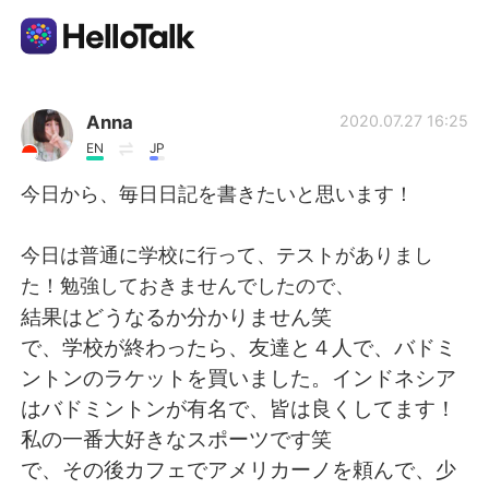
Appli d'échange linguistique
Anna
2020.07.27 16:25
EN
JP
AI Grammar Checker
今日から、毎日日記を書きたいと思います！
Français
今日は普通に学校に行って、テストがありまし
た！勉強しておきませんでしたので、
結果はどうなるか分かりません笑
English
简体中文
で、学校が終わったら、友達と４人で、バドミ
ントンのラケットを買いました。インドネシア
繁體中文
Español
はバドミントンが有名で、皆は良くしてます！
私の一番大好きなスポーツです笑
العربية
Deutsch
で、その後カフェでアメリカーノを頼んで、少