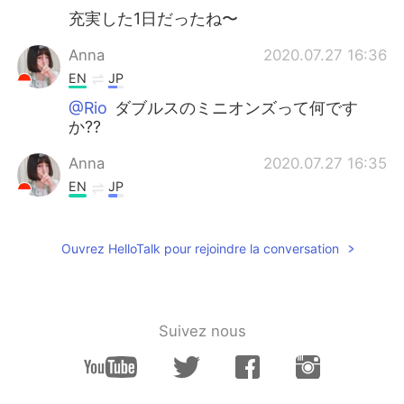
充実した1日だったね〜
Anna
2020.07.27 16:36
EN
JP
@Rio
ダブルスのミニオンズって何です
か??
Anna
2020.07.27 16:35
EN
JP
@Rio
直してくれてありがとうございま
す！嬉しいです！助かりました( ω-、)
Ouvrez HelloTalk pour rejoindre la conversation
Issey
2020.07.27 16:35
JP
EN
@Anna
日本語上手で見惚れてますよ！！
Suivez nous
Anna
2020.07.27 16:34
EN
JP