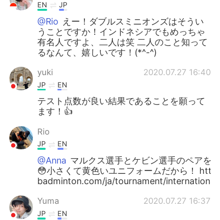
EN
JP
@Rio
えー！ダブルスミニオンズはそうい
うことですか！インドネシアでもめっちゃ
有名人ですよ、二人は笑 二人のこと知って
るなんて、嬉しいです！(*^-^)
yuki
2020.07.27 16:40
JP
EN
テスト点数が良い結果であることを願って
ます！👍
Rio
JP
EN
@Anna
マルクス選手とケビン選手のペアをミ
😳小さくて黄色いユニフォームだから！ https://w
badminton.com/ja/tournament/international
Yuma
2020.07.27 16:37
JP
EN