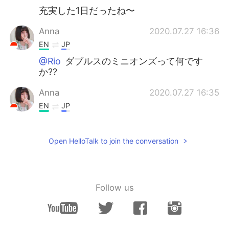
充実した1日だったね〜
Anna
2020.07.27 16:36
EN
JP
@Rio
ダブルスのミニオンズって何です
か??
Anna
2020.07.27 16:35
EN
JP
@Rio
直してくれてありがとうございま
す！嬉しいです！助かりました( ω-、)
Open HelloTalk to join the conversation
Issey
2020.07.27 16:35
JP
EN
@Anna
日本語上手で見惚れてますよ！！
Follow us
Anna
2020.07.27 16:34
EN
JP