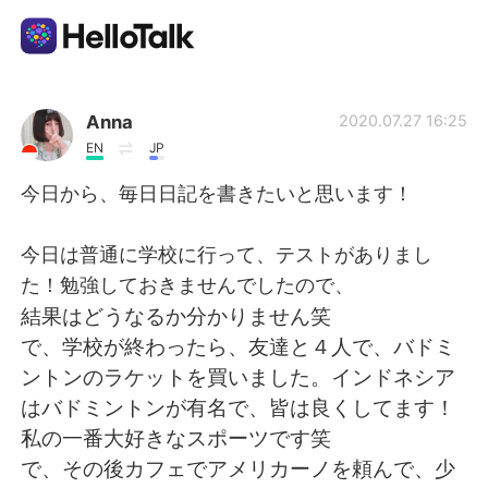
Language Exchange App
Anna
2020.07.27 16:25
EN
JP
AI Grammar Checker
今日から、毎日日記を書きたいと思います！
English
今日は普通に学校に行って、テストがありまし
た！勉強しておきませんでしたので、
結果はどうなるか分かりません笑
简体中文
繁體中文
で、学校が終わったら、友達と４人で、バドミ
ントンのラケットを買いました。インドネシア
Español
العربية
はバドミントンが有名で、皆は良くしてます！
私の一番大好きなスポーツです笑
Français
Deutsch
で、その後カフェでアメリカーノを頼んで、少