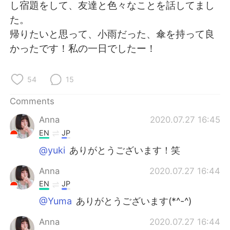
日本語
한국어
し宿題をして、友達と色々なことを話してまし
た。
Русский
ไทย
帰りたいと思って、小雨だった、傘を持って良
かったです！私の一日でしたー！
Indonesia
Italiano
54
15
Türkçe
Tiếng Việt
Comments
Português
Anna
2020.07.27 16:45
EN
JP
@yuki
ありがとうございます！笑
Anna
2020.07.27 16:44
EN
JP
@Yuma
ありがとうございます(*^-^)
Anna
2020.07.27 16:44