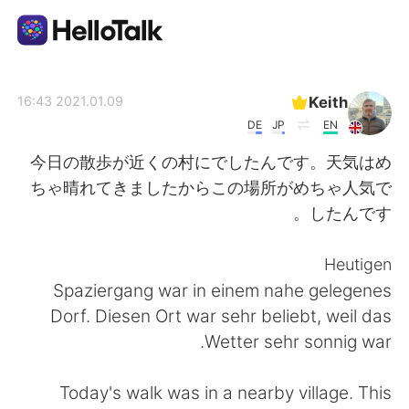
تطبيق تبادل اللغة
Keith
2021.01.09 16:43
DE
JP
EN
AI Grammar Checker
今日の散歩が近くの村にでしたんです。天気はめ
ちゃ晴れてきましたからこの場所がめちゃ人気で
العربية
したんです。
Heutigen
English
简体中文
Spaziergang war in einem nahe gelegenes
Dorf. Diesen Ort war sehr beliebt, weil das
繁體中文
Español
Wetter sehr sonnig war.
Français
Deutsch
Today's walk was in a nearby village. This