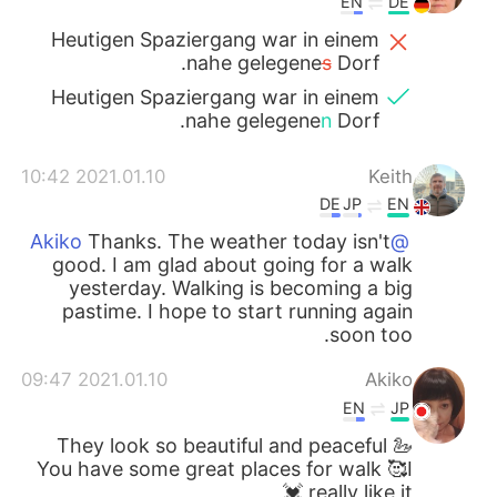
EN
DE
Heutigen Spaziergang war in einem
nahe gelegene
s
Dorf.
Heutigen Spaziergang war in einem
nahe gelegene
n
Dorf.
2021.01.10 10:42
Keith
DE
JP
EN
Thanks. The weather today isn't
@Akiko
good. I am glad about going for a walk
yesterday. Walking is becoming a big
pastime. I hope to start running again
soon too.
2021.01.10 09:47
Akiko
EN
JP
They look so beautiful and peaceful 🦢
You have some great places for walk 🥰I
really like it 💓