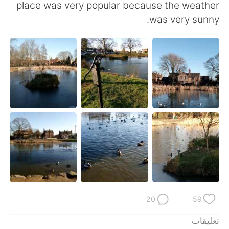
日本語
한국어
place was very popular because the weather
was very sunny.
Русский
ไทย
Indonesia
Italiano
Türkçe
Tiếng Việt
Português
20
59
تعليقات