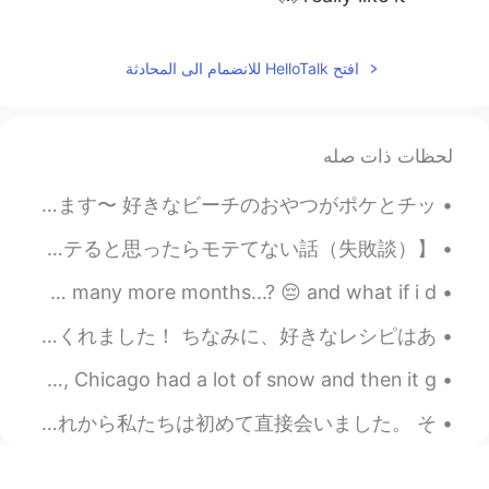
2021.01.10 09:34
Marine
EN
JP
افتح HelloTalk للانضمام الى المحادثة
I understand what you say😊私も
@Keith
お散歩が一番のリラックスタイムです🌺🌱
I'm looking forward to seeing your
لحظات ذات صله
photos🥰
Another beach day🌺 Poke and chips are my favorite beach snacks😆 最近はいつもビーチにいます〜 好きなビーチのおやつがポケとチッ...
2021.01.10 09:04
Keith
DE
JP
EN
【モテると思ったらモテてない話（失敗談）】 キムタクに憧れて、夢はパイロットになりたい学生に会った。パイロット試験は英語力も試されるようで、その為にわざわざカナダに留学。 そんな彼だが、英語...
it is a little cold, but the sun was
@Waka
Waiting for Japan to allow visitors in from the UK... How many more months...? 😔 and what if i d...
shining too. A lovely day for a walk.
ついに肉じゃが作りました 本当に楽しかったので、これからも新しいレシピを学びたいです！✨😐✨ へロートークの友達が私にいくつかの素晴らしいアドバイスをくれました！ ちなみに、好きなレシピはあ...
2021.01.10 09:03
Keith
DE
JP
EN
English Practice: Winter Time Background: Last week, Chicago had a lot of snow and then it g...
I will try to relax. Nothing to do
@Marine
2020年には多くの悪いことがありました。 でも、2020年に私に起こった最高のことは、間違いなく彼ら全員を打ち負かします。 この素晴らしい人を見つけ、それから私たちは初めて直接会いました。 そ...
except go for walks. Thanks.
2021.01.10 00:58
Marine