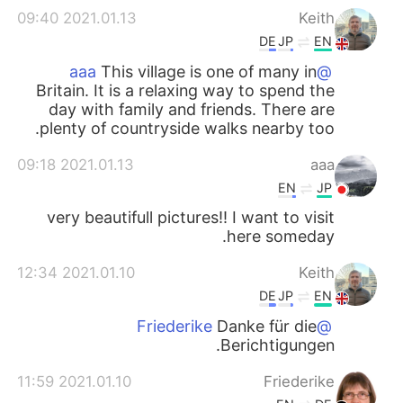
2021.01.13 09:40
Keith
DE
JP
EN
This village is one of many in
@aaa
Britain. It is a relaxing way to spend the
day with family and friends. There are
plenty of countryside walks nearby too.
2021.01.13 09:18
aaa
EN
JP
very beautifull pictures!! I want to visit
here someday.
2021.01.10 12:34
Keith
DE
JP
EN
Danke für die
@Friederike
Berichtigungen.
2021.01.10 11:59
Friederike