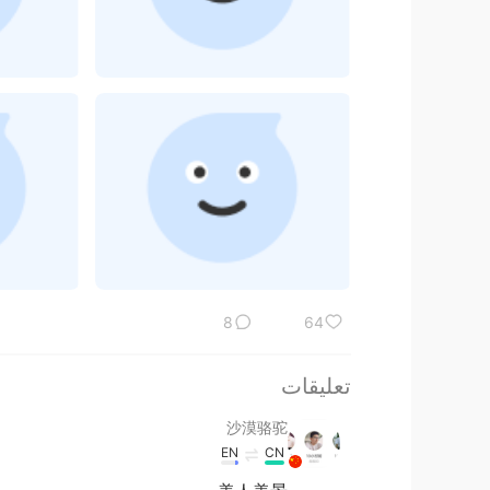
8
64
تعليقات
沙漠骆驼
EN
CN