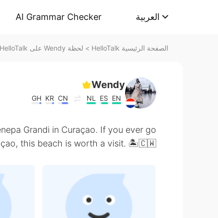
AI Grammar Checker
العربية
لحظة Wendy على HelloTalk
>
الصفحة الرئيسية HelloTalk
Wendy
GH
KR
CN
NL
ES
EN
enepa Grandi in Curaçao. If you ever go
çao, this beach is worth a visit. 🏝🇨🇼