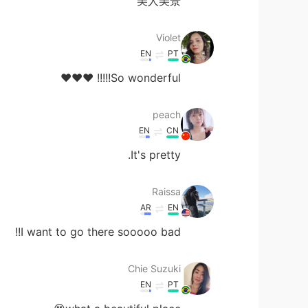
美人美景
Violet
EN
PT
So wonderful!!!!! ❤️❤️❤️
peach
EN
CN
It's pretty.
Raissa
AR
EN
I want to go there sooooo bad!!
Chie Suzuki
EN
PT