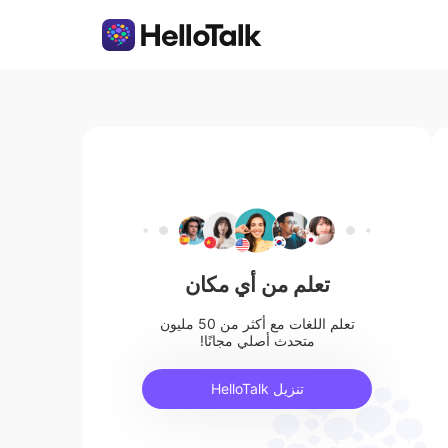
تعلم من أي مكان
تعلم اللغات مع أكثر من 50 مليون
متحدث أصلي مجانًا!
تنزيل HelloTalk