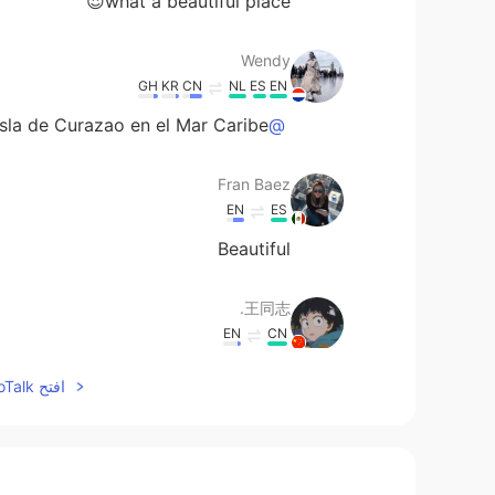
what a beautiful place😍
Wendy
GH
KR
CN
NL
ES
EN
isla de Curazao en el Mar Caribe
@Jimmy
Fran Baez
EN
ES
Beautiful
王同志.
EN
CN
Good advice. Thank you.
افتح HelloTalk للانضمام الى المحادثة