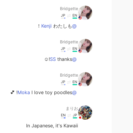
Bridgette
JP
EN
わたしも！
@Kenji
Bridgette
JP
EN
thanks!☺️
@SS
Bridgette
JP
EN
I love toy poodles! 💕
@Moka
まりお
EN
JP
In Japanese, it's Kawaii