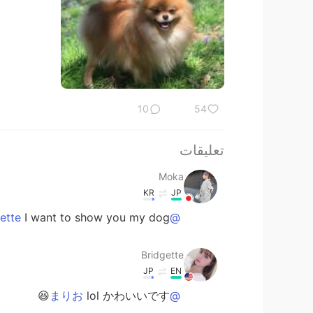
10
54
تعليقات
Moka
KR
JP
I want to show you my dog☺️
@Bridgette
Bridgette
JP
EN
lol かわいいです😆
@まりお