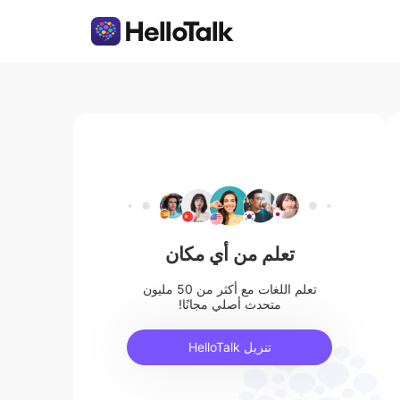
تعلم من أي مكان
تعلم اللغات مع أكثر من 50 مليون
متحدث أصلي مجانًا!
تنزيل HelloTalk