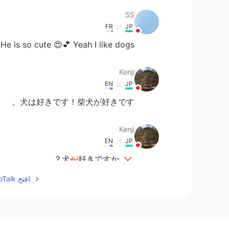
SS
FR
JP
He is so cute 😍💕 Yeah I like dogs
Kenji
EN
JP
犬は好きです！柴犬が好きです。
Kenji
EN
JP
犬
が
好きですか？
犬
は
好きですか？
افتح HelloTalk للانضمام الى المحادثة
Moka
KR
JP