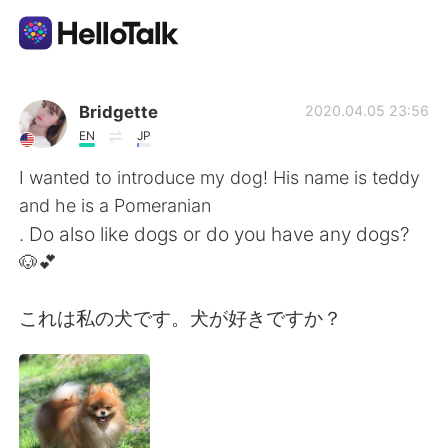
語学交換アプリ
Bridgette
2020.04.05 23:56
EN
JP
AI Grammar Checker
I wanted to introduce my dog! His name is teddy
and he is a Pomeranian
日本語
. Do also like dogs or do you have any dogs?
🐶💕
English
简体中文
これは私の犬です。犬が好きですか？
繁體中文
Español
العربية
Français