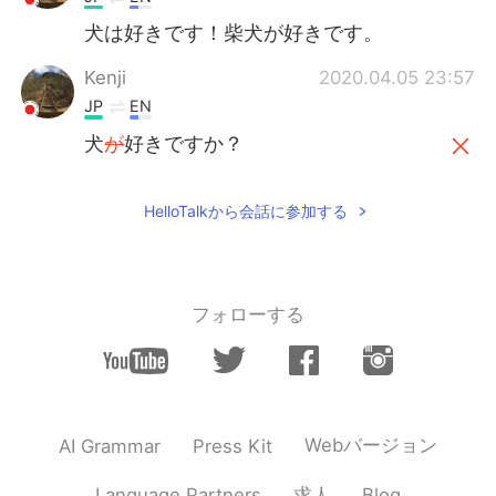
犬は好きです！柴犬が好きです。
Kenji
2020.04.05 23:57
JP
EN
犬
が
好きですか？
犬
は
好きですか？
HelloTalkから会話に参加する
Moka
2020.04.05 23:57
JP
KR
He is cute!😍 I like dogs and I have a dog!
フォローする
He is toy poodle!
Webバージョン
AI Grammar
Press Kit
求人
Language Partners
Blog