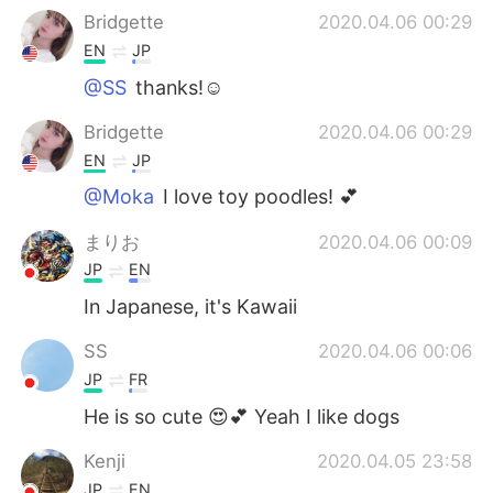
Bridgette
2020.04.06 00:29
EN
JP
@SS
thanks!☺️
Bridgette
2020.04.06 00:29
EN
JP
@Moka
I love toy poodles! 💕
まりお
2020.04.06 00:09
JP
EN
In Japanese, it's Kawaii
SS
2020.04.06 00:06
JP
FR
He is so cute 😍💕 Yeah I like dogs
Kenji
2020.04.05 23:58
JP
EN