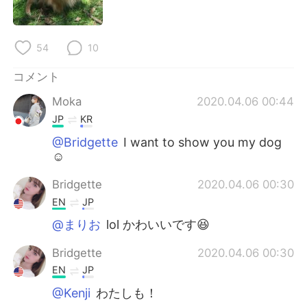
Deutsch
한국어
Русский
ไทย
54
10
Indonesia
Italiano
コメント
Moka
2020.04.06 00:44
Türkçe
Tiếng Việt
JP
KR
Português
@Bridgette
I want to show you my dog
☺️
Bridgette
2020.04.06 00:30
EN
JP
@まりお
lol かわいいです😆
Bridgette
2020.04.06 00:30
EN
JP
@Kenji
わたしも！