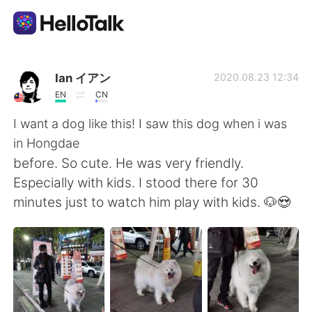
Language Exchange App
Ian イアン
2020.08.23 12:34
EN
CN
AI Grammar Checker
I want a dog like this! I saw this dog when i was
in Hongdae
English
before. So cute. He was very friendly.
Especially with kids. I stood there for 30
minutes just to watch him play with kids. 🐶😍
简体中文
繁體中文
Español
العربية
Français
Deutsch