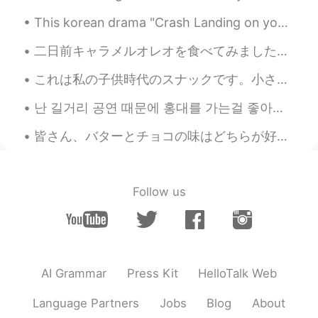
Awwwww so fluffy~~~
This korean drama "Crash Landing on you" is so romantic! I now understand why the ratings are so ...
Bambbang
2020.08.23 12:36
二日前キャラメルオレオを食べてみました！会社の隣のスーパーで買って来ました。😍❤️ スーパーはいろんな輸入食品があるけど、最近新しいものをたくさんあります。クッキーとチップスが一番多いです。多分...
KR
EN
헐 ㅠ 이름이 캡틴인가봐요 샤모예드 내 드
これは私の子供時代のスナックです。小さい頃、食べた後私はすべての指は挿入してが好きでした。指にぴったりフィットって、時々私は指輪想像するのようでした。そしてあの時、大きくなったら、王子を結婚した...
림독 ㅠㅠㅠㅠㅠㅠ 존귀 ㅠㅠㅠㅠㅠ
난 길거리 공연 때문에 홍대를 가는걸 좋아해. 서울에서 버스킹은 매우 유명하거든. 근데 그거에 대한 관련 법이나 규제가 있는지 모르겠네 🤔 싱가폴에서의 버스킹은 우선 면허를...
皆さん、バターとチョコの味はどちらが好き？🤩 これは私の朝食の数日前の写真です。前にこの熊のクッキーはモーメントを投稿しました。でも、ポストの中にバターの味を買っただけです。それから、今回はバ...
Follow us
AI Grammar
Press Kit
HelloTalk Web
Language Partners
Jobs
Blog
About