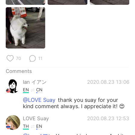
日本語
한국어
Русский
ไทย
Indonesia
Italiano
Türkçe
Tiếng Việt
70
11
Português
Comments
Ian イアン
2020.08.23 13:06
EN
CN
@LOVE Suay
thank you suay for your
kind comment always. I appreciate it! 😍
LOVE Suay
2020.08.23 12:53
TH
EN