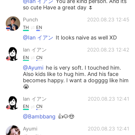
@Ian イアン
You are kind person. And its
so cute Have a great day 🌷
Punch
2020.08.23 12:45
TH
EN
@Ian イアン
It looks naive as well XD
Ian イアン
2020.08.23 12:42
EN
CN
@Ayumi
he is very soft. I touched him.
Also kids like to hug him. And his face
becomes happy. I want a dogggg like him
😭
Ian イアン
2020.08.23 12:41
EN
CN
@Bambbang
👍🐶😍
Ayumi
2020.08.23 12:41