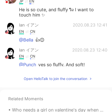
JP
EN
He is so cute, and fluffy 🐑 I want to
touch him ✨
Ian イアン
2020.08.23 12:41
EN
CN
@Bella
👍😊
Ian イアン
2020.08.23 12:40
EN
CN
@Punch
yes so fluffy. And soft!
Bella
2020.08.23 12:37
Open HelloTalk to join the conversation
TH
EN
Wow
Related Moments
Punch
2020.08.23 12:36
TH
EN
Who needs a girl on valentine's day when you've got her? 😻 I named her Yeyyowngat! 😻😹 She's a str...