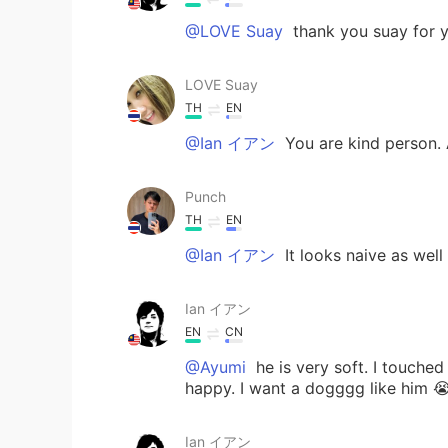
@LOVE Suay
thank you suay for y
LOVE Suay
TH
EN
@Ian イアン
You are kind person. 
Punch
TH
EN
@Ian イアン
It looks naive as well
Ian イアン
EN
CN
@Ayumi
he is very soft. I touched
happy. I want a dogggg like him 
Ian イアン