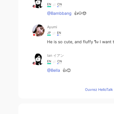
EN
CN
@Bambbang
👍🐶😍
Ayumi
JP
EN
He is so cute, and fluffy 🐑 I want
Ian イアン
EN
CN
@Bella
👍😊
Ian イアン
Ouvrez HelloTalk 
EN
CN
@Punch
yes so fluffy. And soft!
Bella