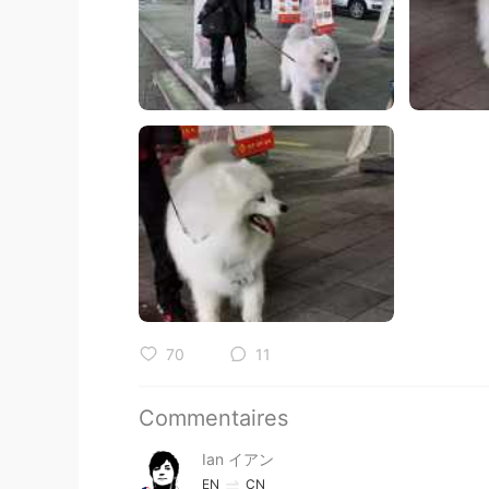
70
11
Commentaires
Ian イアン
EN
CN