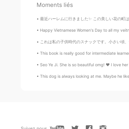
Moments liés
TH
EN
Wow
最近ハーレムに行きました✨ この美しい花の町は電車でアムステルダムから15分かかります 
Happy Vietnamese Women's Day to all my veit
Punch
TH
EN
これは私の子供時代のスナックです。小さい頃、食べた後私はすべての指は挿入してが好きでした
Awwwww so fluffy~~~
This book is really good for intermediate learner
Bambbang
Seo Ye Ji. She is so beautiful omg! ❤️ I love her
KR
EN
This dog is always looking at me. Maybe he lik
헐 ㅠ 이름이 캡틴인가봐요 샤모예드
Suivez nous