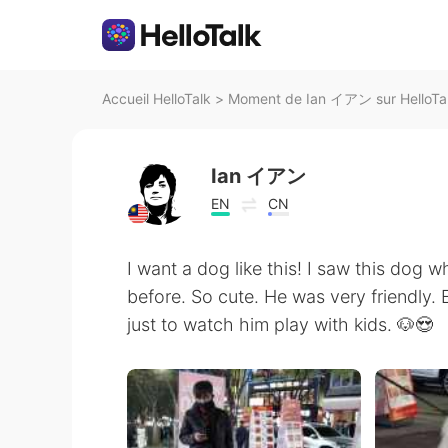
Accueil HelloTalk
>
Moment de Ian イアン sur HelloTa
Ian イアン
EN
CN
I want a dog like this! I saw this dog 
before. So cute. He was very friendly. 
just to watch him play with kids. 🐶😍