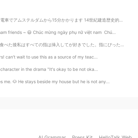
14世紀建造歴史的なアーキテクチャがたくさんあります！ その後、ザントフォールトビーチに行ってきました🌊 ...
nam friends ~ 😃 Chúc mừng ngày phụ nữ việt nam Chú...
2020.08.23 12:36
。指にぴったりフィットって、時々私は指輪想像するのようでした。そしてあの時、大きくなったら、王子を結婚した...
s! can't wait to use this as a source of my teac...
2020.08.23 12:36
 character in the drama "It's okay to be not oka...
es me. 🐶 He stays beside my house but he is not any...
 내 드림독 ㅠㅠㅠㅠㅠㅠ 존귀 ㅠㅠㅠㅠㅠ
AI Grammar
Press Kit
HelloTalk Web