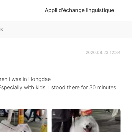
Appli d'échange linguistique
lk
2020.08.23 12:34
when i was in Hongdae
Especially with kids. I stood there for 30 minutes