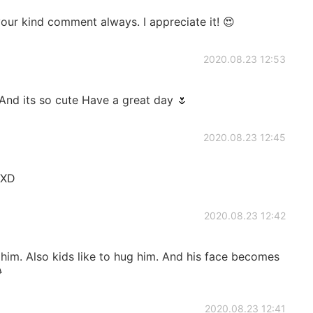
our kind comment always. I appreciate it! 😍
2020.08.23 12:53
And its so cute Have a great day 🌷
2020.08.23 12:45
 XD
2020.08.23 12:42
 him. Also kids like to hug him. And his face becomes

2020.08.23 12:41