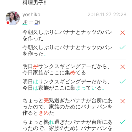
料理男子‼️
yoshiko
2019.11.27 22:28
JP
EN
今朝久しぶりにバナナとナッツのパン
を作った
今朝久しぶりにバナナとナッツのパン
を作った
。
明日
が
サンクスギビングデーだから、
今日家族がここに集
め
てる
明日
は
サンクスギビングデーだから、
今日
は
家族がここに集
まっ
て
い
る
。
ちょっと
完
熟過ぎたバナナが台所にあ
ったので、家族のためにバナナパンを
作ると
きめ
た
ちょっと熟
れ
過ぎたバナナが台所にあ
ったので、家族のためにバナナパンを