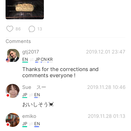
86
13
Comments
gtj2017
2019.12.01 23:47
EN
JP
CN
KR
Thanks for the corrections and
comments everyone !
Sue スー
2019.11.28 10:46
JP
EN
おいしそう💓
emiko
2019.11.28 01:13
JP
EN