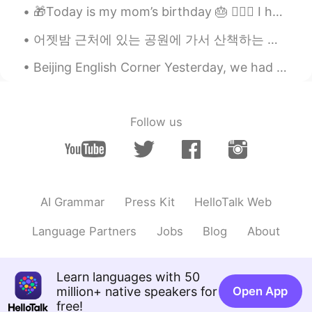
とても美味しそうですね🥰
🎁Today is my mom’s birthday 🎂 🙋🏻‍♀️ I hope she enjoys her day and I get too keep her in my life ...
Lily
2019.11.27 21:39
어젯밤 근처에 있는 공원에 가서 산책하는 도중에 갑자기 뱀이 나타나서 소리 지르고 도망갔어요 ㅋㅋㅋ 토끼 같은 동물이 종종 나오지만 뱀은 또 처음이라;; 마음이 무거워서 산...
JP
KR
Beijing English Corner Yesterday, we had a fantastic English Corner activity in Beijing! Great c...
作ると決めたは、英語の文章の直訳という
感じで、日本語では「作ろうと思った」と
言うほうが自然かな？と思いました✨
Follow us
Lily
2019.11.27 21:38
JP
KR
ちょっと完熟過ぎたバナナが台所にあ
ったので、家族のためにバナナパンを
AI Grammar
Press Kit
HelloTalk Web
作
る
と
きめ
た
ちょっと完熟過ぎたバナナが台所にあ
Language Partners
Jobs
Blog
About
ったので、家族のためにバナナパンを
作
ろう
と
思っ
た
Learn languages with 50
million+ native speakers for
Open App
misa
2019.11.27 21:37
free!
JP
EN