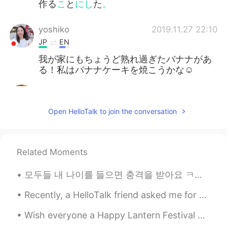
作る
こ
と
にし
た
。
yoshiko
2019.11.27 22:10
JP
EN
我が家にもちょうど熟れ過ぎたバナナがあ
る！私はバナナケーキを焼こうかな☺️
S-Ji
2019.11.27 22:03
JP
EN
Open HelloTalk to join the conversation
ちょっと
完
熟過ぎたバナナが台所にあ
ったので、家族のためにバナナパンを
作るときめた
Related Moments
ちょっと熟
し
過ぎたバナナが台所にあ
ったので、家族のためにバナナパンを
모두들 내 나이를 들으면 충격을 받아요 ㅋㅋ 근데 몇 살처럼 보여요 🤔 私の年齢を聞くと皆ショックを受ける 私は何歳に見えますか？🤔 Everyone is shocked wh...
作るときめた
Recently, a HelloTalk friend asked me for some advice after her boyfriend ended their relationship!
Yk
2019.11.27 21:56
Wish everyone a Happy Lantern Festival 🏮🧧🎋🏮🧧🎋🏮🧧🎋🏮🧧🎋🏮🧧 I just made dinner, BBQ pork with rice ...
JP
EN