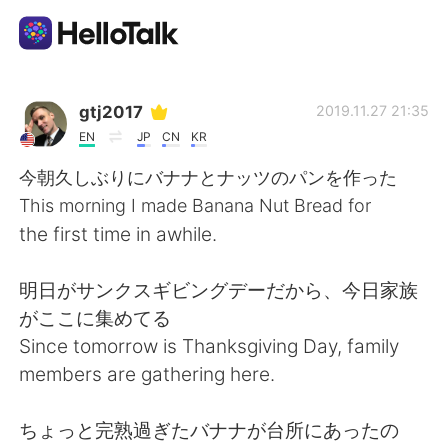
Language Exchange App
gtj2017
2019.11.27 21:35
EN
JP
CN
KR
AI Grammar Checker
今朝久しぶりにバナナとナッツのパンを作った
This morning I made Banana Nut Bread for
English
the first time in awhile.
明日がサンクスギビングデーだから、今日家族
简体中文
繁體中文
がここに集めてる
Since tomorrow is Thanksgiving Day, family
Español
العربية
members are gathering here.
Français
Deutsch
ちょっと完熟過ぎたバナナが台所にあったの