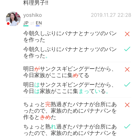
料理男子‼️
yoshiko
2019.11.27 22:28
JP
EN
今朝久しぶりにバナナとナッツのパン
を作った
今朝久しぶりにバナナとナッツのパン
を作った
。
明日
が
サンクスギビングデーだから、
今日家族がここに集
め
てる
明日
は
サンクスギビングデーだから、
今日
は
家族がここに集
まっ
て
い
る
。
ちょっと
完
熟過ぎたバナナが台所にあ
ったので、家族のためにバナナパンを
作ると
きめ
た
ちょっと熟
れ
過ぎたバナナが台所にあ
ったので、家族のためにバナナパンを