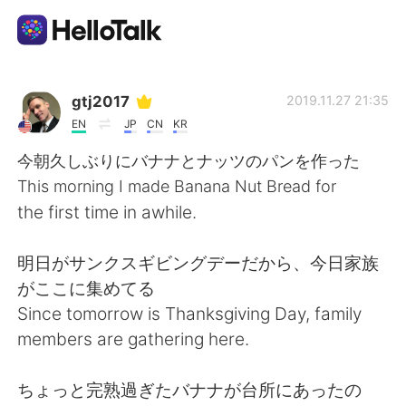
Dil Değişimi Uygulaması
gtj2017
2019.11.27 21:35
EN
JP
CN
KR
AI Grammar Checker
今朝久しぶりにバナナとナッツのパンを作った
This morning I made Banana Nut Bread for
Türkçe
the first time in awhile.
明日がサンクスギビングデーだから、今日家族
English
简体中文
がここに集めてる
Since tomorrow is Thanksgiving Day, family
繁體中文
Español
members are gathering here.
العربية
Français
ちょっと完熟過ぎたバナナが台所にあったの