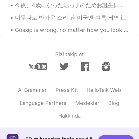
とても美味しそうですね🥰
今夜、4歳になった甥っ子のためお誕生日パティーがあった Tonight, there was a birthday party for my nephew that turned 4 years...
Lily
2019.11.27 21:39
너무나도 반가운 소리 🎶 미국엔 여름 되면 ice cream truck들이 동네를 돌아다녀요 다 이 노래를 틀어놓으니까 사람들이 주변에 아이스크림 트럭이 있는지 없는지 항상...
JP
KR
Gossip is wrong, no matter how you look at it. Spreading malicious rumors will not only hurt the ...
作ると決めたは、英語の文章の直訳という
感じで、日本語では「作ろうと思った」と
言うほうが自然かな？と思いました✨
Bizi takip et
Lily
2019.11.27 21:38
JP
KR
ちょっと完熟過ぎたバナナが台所にあ
ったので、家族のためにバナナパンを
AI Grammar
Press Kit
HelloTalk Web
作
る
と
きめ
た
ちょっと完熟過ぎたバナナが台所にあ
Language Partners
Meslekler
Blog
ったので、家族のためにバナナパンを
作
ろう
と
思っ
た
Hakkında
misa
2019.11.27 21:37
JP
EN