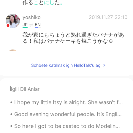
作る
こ
と
にし
た
。
yoshiko
2019.11.27 22:10
JP
EN
我が家にもちょうど熟れ過ぎたバナナがあ
る！私はバナナケーキを焼こうかな☺️
S-Ji
2019.11.27 22:03
JP
EN
Sohbete katılmak için HelloTalk'u aç
ちょっと
完
熟過ぎたバナナが台所にあ
ったので、家族のためにバナナパンを
作るときめた
İlgili Dil Anlar
ちょっと熟
し
過ぎたバナナが台所にあ
ったので、家族のためにバナナパンを
I hope my little Itsy is alright. She wasn't feeling well earlier, and it really scared me. 😔❤ 私は...
作るときめた
Good evening wonderful people. It’s English speaking practice time. Send me a message if you wan...
Yk
2019.11.27 21:56
So here I got to be casted to do Modeling Runway for Versace. ( extremely rare and hard to get hi...
JP
EN