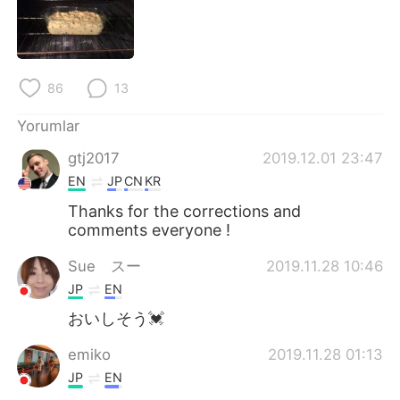
86
13
Yorumlar
gtj2017
2019.12.01 23:47
EN
JP
CN
KR
Thanks for the corrections and
comments everyone !
Sue スー
2019.11.28 10:46
JP
EN
おいしそう💓
emiko
2019.11.28 01:13
JP
EN