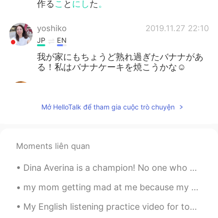
作る
こ
と
にし
た
。
yoshiko
2019.11.27 22:10
JP
EN
我が家にもちょうど熟れ過ぎたバナナがあ
る！私はバナナケーキを焼こうかな☺️
S-Ji
2019.11.27 22:03
JP
EN
Mở HelloTalk để tham gia cuộc trò chuyện
ちょっと
完
熟過ぎたバナナが台所にあ
ったので、家族のためにバナナパンを
作るときめた
Moments liên quan
ちょっと熟
し
過ぎたバナナが台所にあ
ったので、家族のためにバナナパンを
Dina Averina is a champion! No one who has performed in gymnastics can compare with her! You can ...
作るときめた
my mom getting mad at me because my grades went down, but even the teacher said "these few weeks ...
Yk
2019.11.27 21:56
My English listening practice video for today is about the time I went to my town’s fall festival...
JP
EN