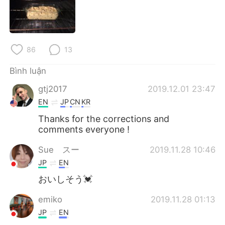
86
13
Bình luận
gtj2017
2019.12.01 23:47
EN
JP
CN
KR
Thanks for the corrections and
comments everyone !
Sue スー
2019.11.28 10:46
JP
EN
おいしそう💓
emiko
2019.11.28 01:13
JP
EN