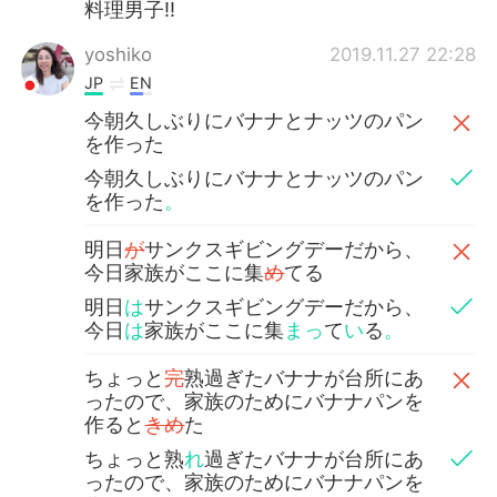
料理男子‼️
yoshiko
2019.11.27 22:28
JP
EN
今朝久しぶりにバナナとナッツのパン
を作った
今朝久しぶりにバナナとナッツのパン
を作った
。
明日
が
サンクスギビングデーだから、
今日家族がここに集
め
てる
明日
は
サンクスギビングデーだから、
今日
は
家族がここに集
まっ
て
い
る
。
ちょっと
完
熟過ぎたバナナが台所にあ
ったので、家族のためにバナナパンを
作ると
きめ
た
ちょっと熟
れ
過ぎたバナナが台所にあ
ったので、家族のためにバナナパンを