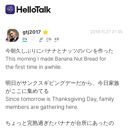
Ứng dụng trao đổi ngôn ngữ
gtj2017
2019.11.27 21:35
EN
JP
CN
KR
AI Grammar Checker
今朝久しぶりにバナナとナッツのパンを作った
This morning I made Banana Nut Bread for
Tiếng Việt
the first time in awhile.
明日がサンクスギビングデーだから、今日家族
English
简体中文
がここに集めてる
Since tomorrow is Thanksgiving Day, family
繁體中文
Español
members are gathering here.
العربية
Français
ちょっと完熟過ぎたバナナが台所にあったの