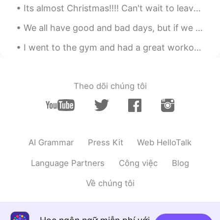
とても美味しそうですね🥰
Its almost Christmas!!!! Can't wait to leave the office!!! Since there's only a few people in the...
Lily
2019.11.27 21:39
We all have good and bad days, but if we overlook the good days and focus on the bad, then that c...
JP
KR
I went to the gym and had a great workout, but then felt bored so started drinking wine by myself...
作ると決めたは、英語の文章の直訳という
感じで、日本語では「作ろうと思った」と
言うほうが自然かな？と思いました✨
Theo dõi chúng tôi
Lily
2019.11.27 21:38
JP
KR
ちょっと完熟過ぎたバナナが台所にあ
ったので、家族のためにバナナパンを
AI Grammar
Press Kit
Web HelloTalk
作
る
と
きめ
た
ちょっと完熟過ぎたバナナが台所にあ
Language Partners
Công việc
Blog
ったので、家族のためにバナナパンを
作
ろう
と
思っ
た
Về chúng tôi
misa
2019.11.27 21:37
JP
EN