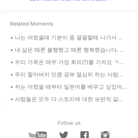
Ok, I see.
向活在梦里的人生致敬
2020.01.23 09:17
Related Moments
CN
EN
🌀
나는 어렸을때 기분이 좀 꿀꿀할때 나가서 공원에 그네를 자주 탔어요 이제는 드라이브하러 가고 이 두가지 행동이 아무런 관계가 없다고 생각했는데 요새 다시 그네를 찾아가는 내...
‪내 삶은 때론 불행했고 때론 행복했습니다. 삶이 한낱 꿈에 불과하다지만 그럼에도 살아서 좋았습니다.‬ ‪새벽에 쨍한 차가운 공기, 꽃이 피기 전 부는 달큰한 바람, 해질...
우리 가족은 매주 가정 회의(?)를 가져요 ㅋㅋㅋㅋ 우리 다 스케쥴이 다르기 때문에 다 같이 식사하는 것도 흔하진 않거든요 그래서 다 같이 보낼 수 있는 시간을 따로 가지는데...
우리 할아버지 만큼 공부 열심히 하는 사람을 본 적이 없어요 할아버지의 취미는 공부예요 ㅋㅋㅋ 특히 역사와 언어 공부에 관심이 많으십니다 사진에서 할아버지께서 공부용으로 사용...
저는 어렸을 때부터 일본어를 배우고 싶었어요 딱히 특별한 이유는 없었고 그냥 배워야 한다는 느낌이 들었어요 애니나 일드를 즐겨보진 않았었고 지브리 영화도 성인 되기까지 보진 ...
사람들은 모두 다 스토리에 대한 보편적 갈망을 품고 있다고 믿습니다 우리는 시간만 나면 스토리를 찾게 되죠 드라마를 시청하든가, 영화관에 가든가, 연극을 보든가, 웹툰을 읽든...
Follow us