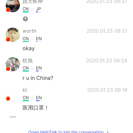
踏天斬神
2020.01.23 09:37
CN
JP
😷
worth
2020.01.23 09:31
CN
EN
okay
昉旭
2020.01.23 09:24
CN
EN
r u in China?
kt
2020.01.23 09:18
CN
EN
医用口罩！
Andy Jun
2020.01.23 09:18
CN
EN
Open HelloTalk to join the conversation