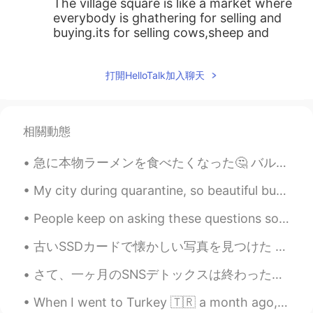
The village square is like a market where
everybody is ghathering for selling and
buying.its for selling cows,sheep and
horses.other people from near villages
may come for the same reason.
打開HelloTalk加入聊天
MoB
2019.11.22 23:10
AR
EN
相關動態
@Israa122
what do you mean by hasing?
JackoAtassi
2019.11.21 03:01
急に本物ラーメンを食べたくなった🤔 バルセロナには色々なラーメン屋があるけど、私はタクミと言うの店が一番好き。 この店のセールスポイントは本物札幌の味です！札幌にまだ行ったことがないけど、いつか...
AR
DE
My city during quarantine, so beautiful but so dead.🌃 It is not allowed people to go out anymore ...
ساحة القرية اشبه بحظيرة حيوانات
People keep on asking these questions so I decided to answer them again and pin it to my profile ...
Hesham Mohamed
2019.11.21 00:42
古いSSDカードで懐かしい写真を見つけた 笑 10年前その日本刀は居合道や試し斬り練習のために買ったよ！😄 その時、この刀はすごく綺麗だったけど、10年の不断な練習のせいで、ちょっとぐちゃぐちゃ...
AR
DE
ساحة القرية أشبه بسوق يجتمع فيها كل من
さて、一ヶ月のSNSデトックスは終わった。 ここで途中で気付いたことを書いておく。 1. 暇が増えて、時間をもっと生産的に過ごすようになった 2. 精神的に落ち着いた。些細なことでイライラしな...
أراد البيع والشراء، فهناك يتم بيع البقر والغنم
والخيل، وقد يأتي أناس من القرى المجاورة
When I went to Turkey 🇹🇷 a month ago, I had a beautiful photoshoot that made me feel like a real ...