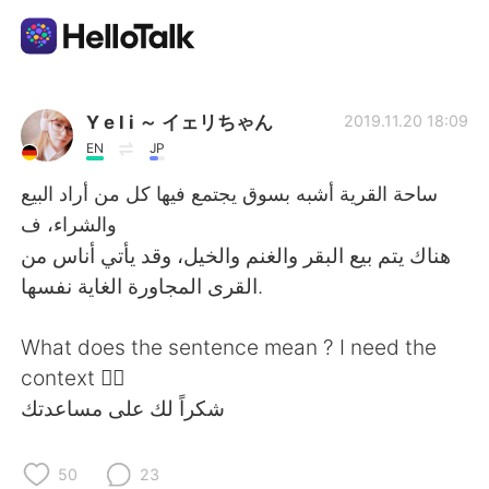
語言交換應用
Y e l i ～ イェリちゃん
2019.11.20 18:09
EN
JP
AI Grammar Checker
ساحة القرية أشبه بسوق يجتمع فيها كل من أراد البيع
والشراء، ف
繁體中文
هناك يتم بيع البقر والغنم والخيل، وقد يأتي أناس من
القرى المجاورة الغاية نفسها.
English
简体中文
What does the sentence mean ? I need the
context 🙆‍♀️
Español
العربية
شكراً لك على مساعدتك
Français
Deutsch
50
23