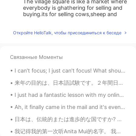
The village square is like a market where
everybody is ghathering for selling and
buying.its for selling cows,sheep and
horses.other people from near villages
may come for the same reason.
Откройте HelloTalk, чтобы присоединиться к беседе
MoB
2019.11.22 23:10
AR
EN
Связанные Моменты
@Israa122
what do you mean by hasing?
JackoAtassi
2019.11.21 03:01
AR
DE
来年の目的は、日本語試験です。２年間日本語を勉強し、６年間中国語を勉強しました。今、一年間日本に住んでいます。中国語を知ることは、日本語を読むのに役立ちます。僕の会話能力はまだ低いですが、JLP...
ساحة القرية اشبه بحظيرة حيوانات
I just had a fantastic lesson with my online students who I’ve been teaching for over 6 months no...
Hesham Mohamed
2019.11.21 00:42
Ah, it finally came in the mail and it's even bigger than I imagined~I'm glad! 🙉 How do you org...
AR
DE
ساحة القرية أشبه بسوق يجتمع فيها كل من
日本は、伝統的または進歩的な国ですか? 西側諸国の多くの人々は日本がとても進歩的であると考えています。ここに一年間住んだ後、完全に同意しません。勿論、ヨーロッパと比較して、街の生活はとても便利で...
أراد البيع والشراء، فهناك يتم بيع البقر والغنم
والخيل، وقد يأتي أناس من القرى المجاورة
我记得我的第一次听Anita Mui的名字。 我跟我女朋友从江门回深圳我建议他收听Journey的叫Faithfully的歌。她听一下说她听过那首歌的粤语版说歌手不在世。 我平时很少听有名的西方...