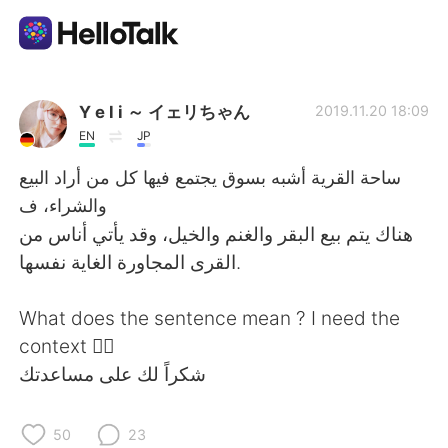
Приложение для Языкового Обмена
Y e l i ～ イェリちゃん
2019.11.20 18:09
EN
JP
AI Grammar Checker
ساحة القرية أشبه بسوق يجتمع فيها كل من أراد البيع
والشراء، ف
Русский
هناك يتم بيع البقر والغنم والخيل، وقد يأتي أناس من
القرى المجاورة الغاية نفسها.
English
简体中文
What does the sentence mean ? I need the
context 🙆‍♀️
繁體中文
Español
شكراً لك على مساعدتك
العربية
Français
50
23