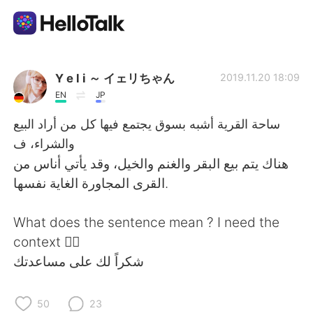
แอปแลกเปลี่ยนทางภาษา
Y e l i ～ イェリちゃん
2019.11.20 18:09
EN
JP
AI Grammar Checker
ساحة القرية أشبه بسوق يجتمع فيها كل من أراد البيع
والشراء، ف
ไทย
هناك يتم بيع البقر والغنم والخيل، وقد يأتي أناس من
القرى المجاورة الغاية نفسها.
English
简体中文
What does the sentence mean ? I need the
context 🙆‍♀️
繁體中文
Español
شكراً لك على مساعدتك
العربية
Français
50
23