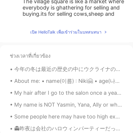
The village square is like a market where
everybody is ghathering for selling and
buying.its for selling cows,sheep and
horses.other people from near villages
may come for the same reason.
เปิด HelloTalk เพื่อเข้าร่วมในบทสนทนา
MoB
2019.11.22 23:10
AR
EN
ช่วงเวลาที่เกี่ยวข้อง
@Israa122
what do you mean by hasing?
JackoAtassi
2019.11.21 03:01
今年の冬は最近の歴史の中にウクライナの一番暖かい。両親による、毎日の温度は6度ぐらいで、雪がないの冬です。ウクライナ人にとって本当に不思議な感じです、バルセロナみたい。。 笑😯 私の携帯で冬の古...
AR
DE
About me: • name(이름) : Niki🤗 • age(나이) : 19 • where are you from?(출생지) : Cyprus • height (키) : 16...
ساحة القرية اشبه بحظيرة حيوانات
My hair after I go to the salon once a year VS my usual hair 🤦🏼‍♀️ I have no idea what to do to m...
Hesham Mohamed
2019.11.21 00:42
My name is NOT Yasmin, Yana, Ally or whatever. . Don't freakin' annoy me with your copy and pas...
AR
DE
ساحة القرية أشبه بسوق يجتمع فيها كل من
Some people here may have too high expectations of me 🙉 I may be able to speak several language...
أراد البيع والشراء، فهناك يتم بيع البقر والغنم
والخيل، وقد يأتي أناس من القرى المجاورة
👻昨夜は会社のハロウィンパーティーだった 👻 同僚は色々なコスチュームを着たから、最初は多くの人を認識しませんでした！でも、誰も私を認識しない🤣 私はスパイダーマンだった 笑 昨日はパーティー...