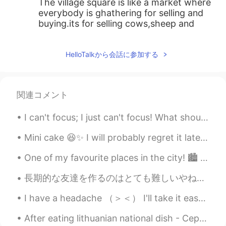
The village square is like a market where
everybody is ghathering for selling and
buying.its for selling cows,sheep and
horses.other people from near villages
may come for the same reason.
HelloTalkから会話に参加する
MoB
2019.11.22 23:10
AR
EN
関連コメント
@Israa122
what do you mean by hasing?
JackoAtassi
2019.11.21 03:01
AR
DE
Mini cake 😆✨ I will probably regret it later but I haven't had any sweets for a month now~I real...
ساحة القرية اشبه بحظيرة حيوانات
One of my favourite places in the city! 🏙️ The sound of the water is relaxing~＞＜ If you are inte...
Hesham Mohamed
2019.11.21 00:42
長期的な友達を作るのはとても難しいやねん！！ なぜ私はいつも会話を続けなければならないの、、、 （＞＜） または彼らは私のメッセージを無視し、 それは６年ほどお互いを知っている友達がすること...
AR
DE
ساحة القرية أشبه بسوق يجتمع فيها كل من
I have a headache （＞＜） I'll take it easy today~ I'll answer the messages later, thank you for yo...
أراد البيع والشراء، فهناك يتم بيع البقر والغنم
والخيل، وقد يأتي أناس من القرى المجاورة
After eating lithuanian national dish - Cepelinai.... My daughter in full knocked out😂🤣😂🤣😂🤣😂🤣