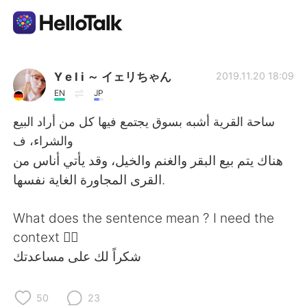
語学交換アプリ
Y e l i ～ イェリちゃん
2019.11.20 18:09
EN
JP
AI Grammar Checker
ساحة القرية أشبه بسوق يجتمع فيها كل من أراد البيع
والشراء، ف
日本語
هناك يتم بيع البقر والغنم والخيل، وقد يأتي أناس من
القرى المجاورة الغاية نفسها.
English
简体中文
What does the sentence mean ? I need the
context 🙆‍♀️
繁體中文
Español
شكراً لك على مساعدتك
العربية
Français
50
23