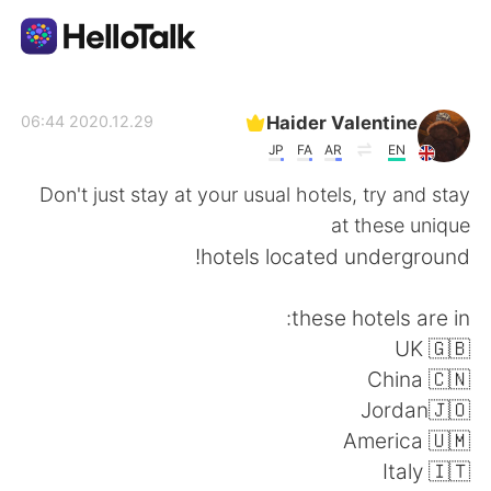
تطبيق تبادل اللغة
Haider Valentine
2020.12.29 06:44
JP
FA
AR
EN
AI Grammar Checker
Don't just stay at your usual hotels, try and stay
at these unique
العربية
hotels located underground!
these hotels are in:
English
简体中文
UK 🇬🇧
China 🇨🇳
繁體中文
Español
Jordan🇯🇴
America 🇺🇲
Français
Deutsch
Italy 🇮🇹