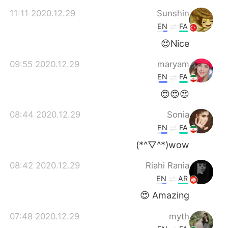
2020.12.29 11:11
Sunshin
EN
FA
Nice😍
2020.12.29 09:55
maryam
EN
FA
😍😍😍
2020.12.29 08:44
Sonia
EN
FA
wow(*^▽^*)
2020.12.29 08:42
Riahi Rania
EN
AR
Amazing 😍
2020.12.29 07:48
myth