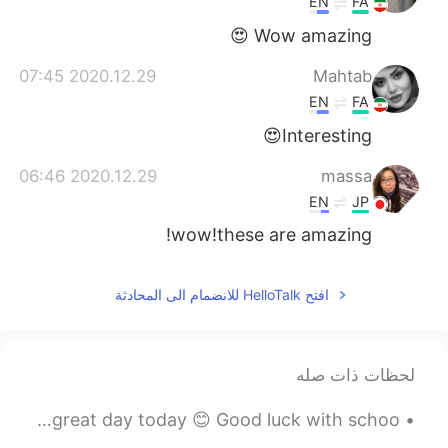
EN
FA
Wow amazing 😍
2020.12.29 07:45
Mahtab
EN
FA
Interesting😍
2020.12.29 06:46
massa
EN
JP
wow!these are amazing!
افتح HelloTalk للانضمام الى المحادثة
لحظات ذات صله
Good morning to all my friends in Asia , I hope you have a great day today 😊 Good luck with schoo...