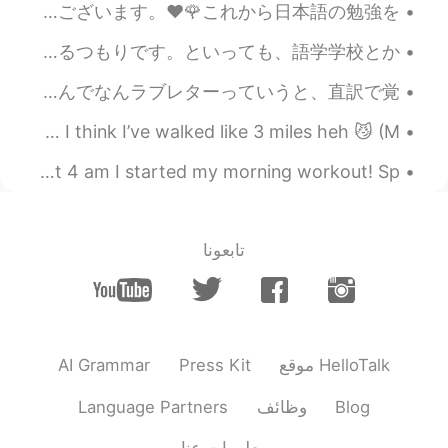
おはようございます。☀皆さんの温かいコメントありがとうございます。この二週間色な事があって、とても大変でしたけど、やっと落ち着いた。心配してくれてありがとうございます。❤🌹これから日本語の勉強を...
前からずっと日本に留学したいと思っていたんですが、今まで調べた限りでは自分に合うプログラムはなかなかなさそうです。日本語能力試験の二級を持ち、今年は一級を取るつもりです。といっても、語学学校とか...
もっとあります笑 今まで、心まで届いた生徒が一人しかいない。 ２ページの手紙書いてくた、笑でもその子の言葉で「手紙じゃないよ、ラブレター💌です」って ほんでなんラブレターっていうと、直訳で覚...
So I’ve been out for hours and it’s a beautiful day ~ I think I’ve walked like 3 miles heh 😼 (M...
Good morning, World! 🌎 I couldn’t sleep last night so at 4 am I started my morning workout! Sp...
تابعونا
AI Grammar
Press Kit
موقع HelloTalk
Language Partners
وظائف
Blog