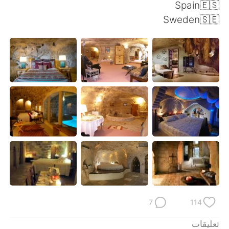
日本語
한국어
Spain🇪🇸
Sweden🇸🇪
Русский
ไทย
Indonesia
Italiano
Türkçe
Tiếng Việt
Português
7
114
تعليقات