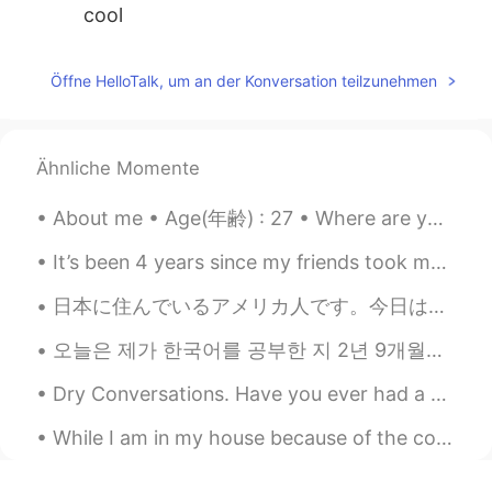
cool
Öffne HelloTalk, um an der Konversation teilzunehmen
Ähnliche Momente
About me • Age(年齢) : 27 • Where are you from?(出身) : Toronto 🇨🇦 • Height (背の高さ) : 160cm • Eye co...
It’s been 4 years since my friends took me to a restaurant where I had to catch my own fish! I m...
日本に住んでいるアメリカ人です。今日はUBER Eatsを注文しました。他の白人が私の食べ物を配達しました。面白いですから私たちは日本語だけで話しました🤣 でも、私よりその人の日本語はほんとに上...
오늘은 제가 한국어를 공부한 지 2년 9개월이 되는 날입니다. Today marks my 2 year and 9th month of studying Korean 🥳🥳🥳 Ctto~
Dry Conversations. Have you ever had a dry conversation before? I hate them. A dry conversatio...
While I am in my house because of the coronavirus, I learned how to make a donut in cgi software ...