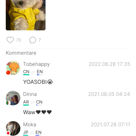
日本語
한국어
Русский
ไทย
Indonesia
Italiano
70
7
Türkçe
Tiếng Việt
Kommentare
Português
Tobehappy
2022.06.28 17:35
CN
EN
YOASOBI😭
Dinna
2021.08.05 04:24
AR
CN
Waw❤️❤️❤️
Moka
2021.07.28 07:11
JP
EN