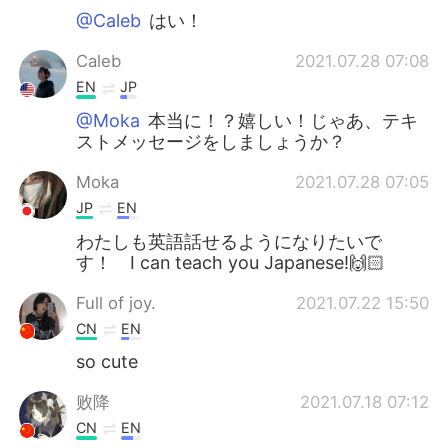
@Caleb
はい！
Caleb
2021.07.28 07:08
EN
JP
@Moka
本当に！？嬉しい！じゃあ、テキ
ストメッセージをしましょうか？
Moka
2021.07.28 07:05
JP
EN
わたしも英語話せるようになりたいで
す！ I can teach you Japanese!🙌🏻
Full of joy.
2021.07.22 15:50
CN
EN
so cute
败降
2021.07.18 07:12
CN
EN