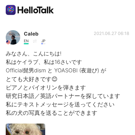
Sprachaustausch-App
Caleb
2021.06.27 06:18
EN
JP
AI Grammar Checker
みなさん、こんにちは!
私はケイラブ、私は16さいです
Deutsch
Official髭男dism と YOASOBI (夜遊び) が
とても大好きです😊
ピアノとバイオリンを弾きます
English
简体中文
研究日本語／英語パートナーを探しています
私にテキストメッセージを送ってください
繁體中文
Español
私の犬の写真を送ることができます
العربية
Français