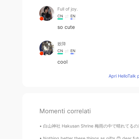
Full of joy.
CN
EN
so cute
败降
CN
EN
cool
Apri HelloTalk 
Momenti correlati
白山神社 Hakusan Shrine 梅雨の中で晴れてるの日楽しみましょう。 Le
Nothing better these things as gifts 😍 dear fu