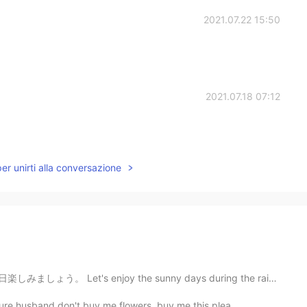
2021.07.22 15:50
2021.07.18 07:12
per unirti alla conversazione
t's enjoy the sunny days during the rainy season. みん...
ture husband don't buy me flowers, buy me this plea...