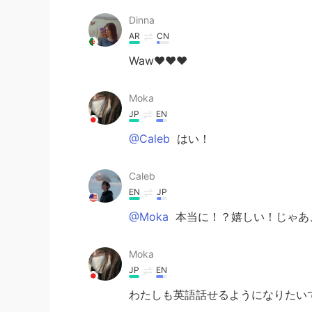
Dinna
AR
CN
Waw❤️❤️❤️
Moka
JP
EN
@Caleb
はい！
Caleb
EN
JP
@Moka
本当に！？嬉しい！じゃあ
Moka
JP
EN
わたしも英語話せるようになりたいです！ I c