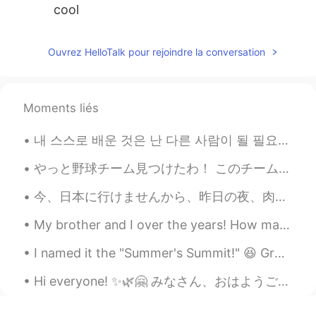
cool
Ouvrez HelloTalk pour rejoindre la conversation
Moments liés
내 스스로 배운 것은 난 다른 사람이 될 필요가 없다는 것이다 그냥 내 모습이면 충분하다.. 🖤 Today is those days I won't leave bed all ...
やっと野球チーム見つけたわ！ このチームでプレーするのは二回目だけど、スターティングメンバーと打順で1になった😅 6歳からずっと野球やったけど、軟式野球がまだまだ習ってきてない。 軟式はフィール...
今、日本に行けませんから、昨日の夜、肉じゃがを作ってみました。たまねぎとにんじんとじゃがいもと肉もなべに入れて、だしとしょうゆと酢と酒とさとうでにました。 昨日は美味しかったですけど、今日もっ...
My brother and I over the years! How many siblings do you have? How do you pass the time with fam...
I named it the "Summer's Summit!" 😆 Ground pork with dried onions, scallions, dried oregano, pep...
Hi everyone! ✨🌿🤗 みなさん、おはようございます Today is a beautiful day. 👌🌿☀️🌤️ 今日は、きれいな日です。 It actually, rain...