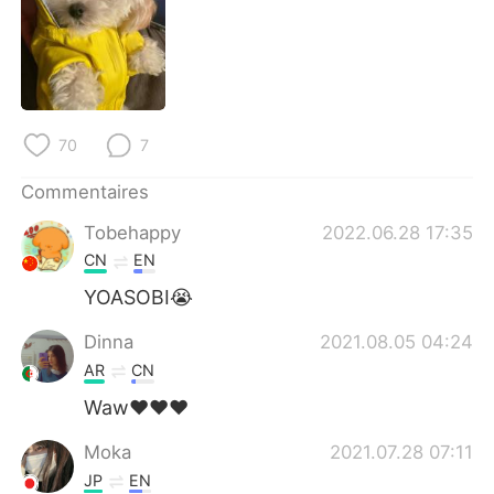
日本語
한국어
Русский
ไทย
Indonesia
Italiano
70
7
Türkçe
Tiếng Việt
Commentaires
Português
Tobehappy
2022.06.28 17:35
CN
EN
YOASOBI😭
Dinna
2021.08.05 04:24
AR
CN
Waw❤️❤️❤️
Moka
2021.07.28 07:11
JP
EN