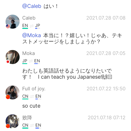
@Caleb
はい！
Caleb
2021.07.28 07:08
EN
JP
@Moka
本当に！？嬉しい！じゃあ、テキ
ストメッセージをしましょうか？
Moka
2021.07.28 07:05
JP
EN
わたしも英語話せるようになりたいで
す！ I can teach you Japanese!🙌🏻
Full of joy.
2021.07.22 15:50
CN
EN
so cute
败降
2021.07.18 07:12
CN
EN