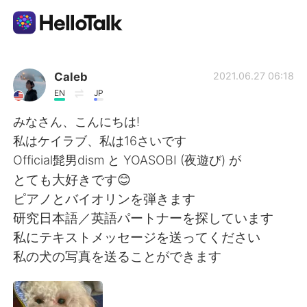
Appli d'échange linguistique
Caleb
2021.06.27 06:18
EN
JP
AI Grammar Checker
みなさん、こんにちは!
私はケイラブ、私は16さいです
Français
Official髭男dism と YOASOBI (夜遊び) が
とても大好きです😊
ピアノとバイオリンを弾きます
English
简体中文
研究日本語／英語パートナーを探しています
私にテキストメッセージを送ってください
繁體中文
Español
私の犬の写真を送ることができます
العربية
Deutsch