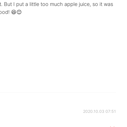
 But I put a little too much apple juice, so it was
 good! 😆😊
2020.10.03 07:51