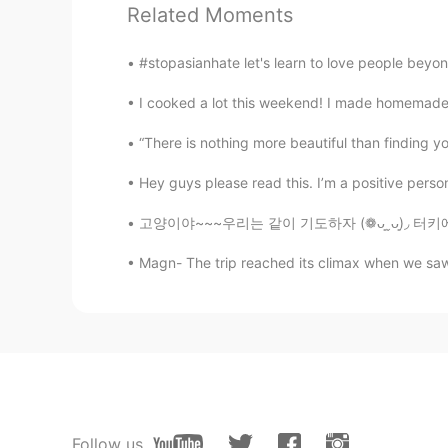
@Selena
あなたはいくつか食べるべき
Related Moments
Roxx
#stopasianhate let's learn to love people beyond
EN
JP
KR
I cooked a lot this weekend! I made homemade
@Maki
thank you! 😊
“There is nothing more beautiful than finding yo
Maki
Hey guys please read this. I’m a positive person, 
JP
CN
고양이야~~~우리는 같이 기도하자 (❁ᴗ͈ˬᴗ͈)◞ 터키에 있을 때 , 어느날 
朝食にアサイー
の弓
を作ってみまし
朝食にアサイー
ボウル
を作ってみま
Magn- The trip reached its climax when we sa
でもりんごジュースを少し入れすぎ
でもりんごジュースを少し入れすぎ
Roxx
EN
JP
KR
Follow us