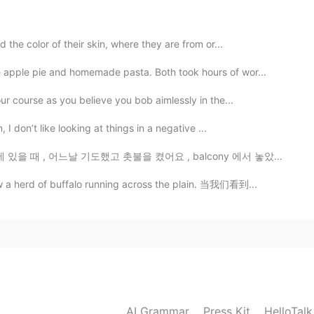
です 😊
2020.08.09 21:50
 the color of their skin, where they are from or...
 apple pie and homemade pasta. Both took hours of wor...
ur course as you believe you bob aimlessly in the...
2020.08.09 21:49
I don’t like looking at things in a negative ...
기도했고 촛불을 켰어요 , balcony 에서 놓았어요, 좀 후에 우리 고양이 초가 옆에 서서 ...
た。
した。
w a herd of buffalo running across the plain. 当我们看到...
たので少し
流動的でし
た
が
美味しかったです！
たので少し
緩かっ
た
けど
美味しかったです！
2020.08.09 21:48
AI Grammar
Press Kit
HelloTal