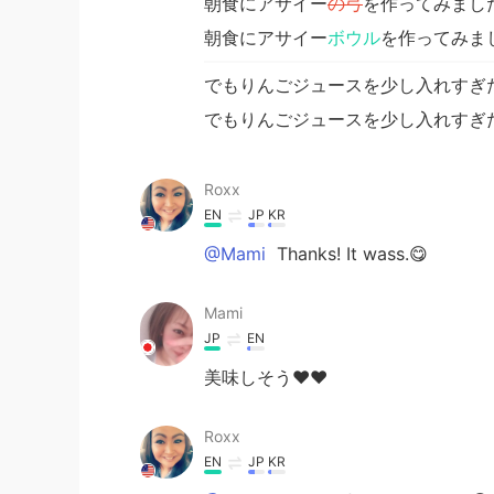
朝食にアサイー
の弓
を作ってみまし
朝食にアサイー
ボウル
を作ってみま
でもりんごジュースを少し入れすぎ
でもりんごジュースを少し入れすぎ
Roxx
EN
JP
KR
@Mami
Thanks! It wass.😋
Mami
JP
EN
美味しそう❤️❤️
Roxx
EN
JP
KR