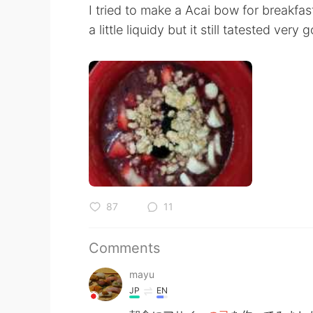
I tried to make a Acai bow for breakfast.
a little liquidy but it still tatested very
87
11
Comments
mayu
JP
EN