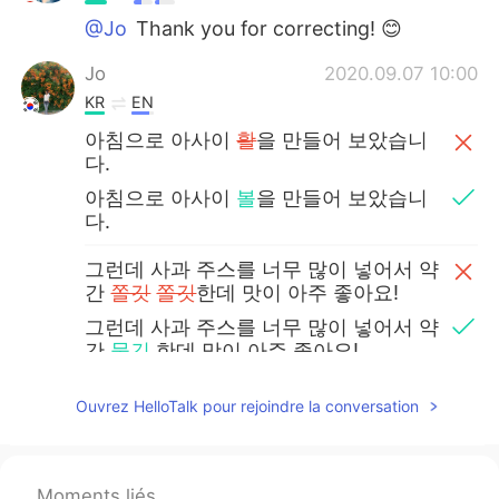
@Jo
Thank you for correcting! 😊
Jo
2020.09.07 10:00
KR
EN
아침으로 아사이
활
을 만들어 보았습니
다.
아침으로 아사이
볼
을 만들어 보았습니
다.
그런데 사과 주스를 너무 많이 넣어서 약
간
쫄깃
쫄깃
한데 맛이 아주 좋아요!
그런데 사과 주스를 너무 많이 넣어서 약
간
묽긴
한데 맛이 아주 좋아요!
Selena
2020.08.09 22:57
Ouvrez HelloTalk pour rejoindre la conversation
JP
EN
@Roxx
❤️❤️❤️
Moments liés