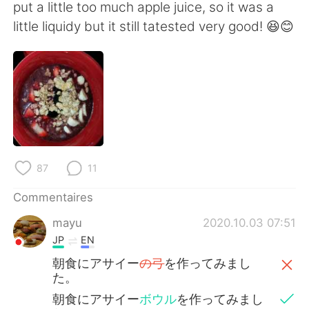
日本語
한국어
put a little too much apple juice, so it was a
little liquidy but it still tatested very good! 😆😊
Русский
ไทย
Indonesia
Italiano
Türkçe
Tiếng Việt
Português
87
11
Commentaires
mayu
2020.10.03 07:51
JP
EN
朝食にアサイー
の弓
を作ってみまし
た。
朝食にアサイー
ボウル
を作ってみまし