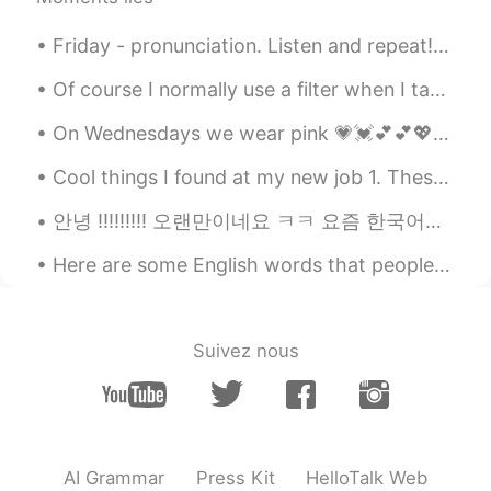
Roxx
2020.08.09 22:35
Friday - pronunciation. Listen and repeat! *It takes about ten minutes to get home from here.* (...
EN
JP
KR
@Selena
あなたはいくつか食べるべきです
Of course I normally use a filter when I take photos, but I didn’t on this photo and I still like...
😊
On Wednesdays we wear pink 💗💓💕💕💖💘💝 I’m wearing pink eye makeup but can’t really tell much with th...
Roxx
2020.08.09 21:50
Cool things I found at my new job 1. These ceramic Japanese dudes 2.Sebulba from Star Wars 3.Sail...
EN
JP
KR
@Maki
thank you! 😊
안녕 !!!!!!!!! 오랜만이네요 ㅋㅋ 요즘 한국어공부 잘 안 하고 쓸 기회도 별로 없어 가지고 지금 전 너무 서툴겠지만 .. 암튼 !! 어제는 비행기를 처음으로 탔어요 !...
Maki
2020.08.09 21:49
Here are some English words that people use in business (especially now with remote working): Re...
JP
CN
朝食にアサイー
の弓
を作ってみまし
た。
Suivez nous
朝食にアサイー
ボウル
を作ってみまし
た。
でもりんごジュースを少し入れすぎた
ので少し
流動的でし
た
が
美味しかった
AI Grammar
Press Kit
HelloTalk Web