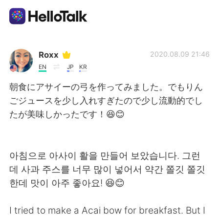
Appli d'échange linguistique
Roxx
2020.08.09 21:46
EN
JP
KR
AI Grammar Checker
朝食にアサイーの弓を作ってみました。でもりん
ごジュースを少し入れすぎたので少し流動的でし
Français
たが美味しかったです！😆😊
English
简体中文
아침으로 아사이 활을 만들어 보았습니다. 그런
데 사과 주스를 너무 많이 넣어서 약간 쫄깃 쫄깃
繁體中文
Español
한데 맛이 아주 좋아요! 😆😊
العربية
Deutsch
I tried to make a Acai bow for breakfast. But I