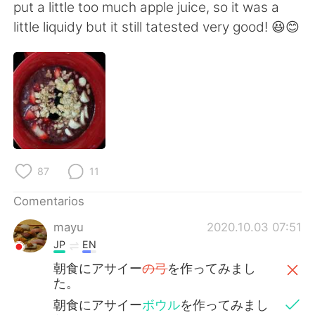
日本語
한국어
put a little too much apple juice, so it was a
little liquidy but it still tatested very good! 😆😊
Русский
ไทย
Indonesia
Italiano
Türkçe
Tiếng Việt
Português
87
11
Comentarios
mayu
2020.10.03 07:51
JP
EN
朝食にアサイー
の弓
を作ってみまし
た。
朝食にアサイー
ボウル
を作ってみまし