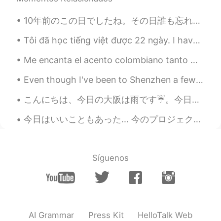
Roxx
2020.08.09 22:35
10年前のこの日でしたね。その日誰も忘れない、忘れはしない。 こんな震災があっても被害を乗り越えるため必死に頑張った日本・日本人の姿を憧れていますし、色々人生の生き方習ったと思いますね。例えば、...
EN
JP
KR
@Selena
あなたはいくつか食べるべきです
Tôi đã học tiếng việt được 22 ngày. I have studied Vietnamese for 22 days. ベトナム語を22日間で勉強していました。 ...
😊
Me encanta el acento colombiano tanto 😭😭 que un hombre colombiano podría decirme que me callara y...
Roxx
2020.08.09 21:50
Even though I've been to Shenzhen a few times, it's my first time to visit Sea World 😂 I was exci...
EN
JP
KR
@Maki
thank you! 😊
こんにちは、今日の大阪は雨です☔️。今日は仕事忙しくないから、買い物に行きました。💕自分に何も買ってませんでしたが、友達の息子に服を買いました。もうすぐピアノの発表会ですので、カッコいいスーツを...
Maki
2020.08.09 21:49
今日はいいこともあった... 今のプロジェクトは今日ストーリーをクリアして、クレジットを見て、自分の名前が出てた😍✨ 出るか知ってたけど見るのはなんか不思議😶 子供の時からゲームの関係仕事したか...
JP
CN
朝食にアサイー
の弓
を作ってみまし
た。
Síguenos
朝食にアサイー
ボウル
を作ってみまし
た。
でもりんごジュースを少し入れすぎた
ので少し
流動的でし
た
が
美味しかった
AI Grammar
Press Kit
HelloTalk Web