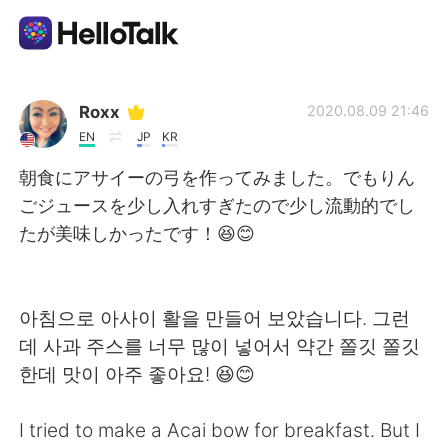
Aplicación de intercambio de idiomas
Roxx
2020.08.09 21:46
EN
JP
KR
AI Grammar Checker
朝食にアサイーの弓を作ってみました。でもりん
ごジュースを少し入れすぎたので少し流動的でし
Español
たが美味しかったです！😆😊
English
简体中文
아침으로 아사이 활을 만들어 보았습니다. 그런
데 사과 주스를 너무 많이 넣어서 약간 쫄깃 쫄깃
繁體中文
العربية
한데 맛이 아주 좋아요! 😆😊
Français
Deutsch
I tried to make a Acai bow for breakfast. But I