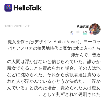
تطبيق تبادل اللغة
Austin
2020.12.11 13:01
JP
EN
AI Grammar Checker
魔女を作った(デザイン: Anibal Voyer)。ヨーロッ
パとアメリカの植民地時代に魔女は水に入ったら
العربية
浮かんで、普通
の人間は浮かばないと信じられていた。誰かが
魔女であることを責められた場合、その人は池
English
简体中文
などに沈められた。それから傍観者達は責めら
れた人が浮かんでいるかどうか決めた。「浮か
繁體中文
Español
んでいる」と決めた場合、責められた人は魔女
として判断されて処刑された。
Français
Deutsch