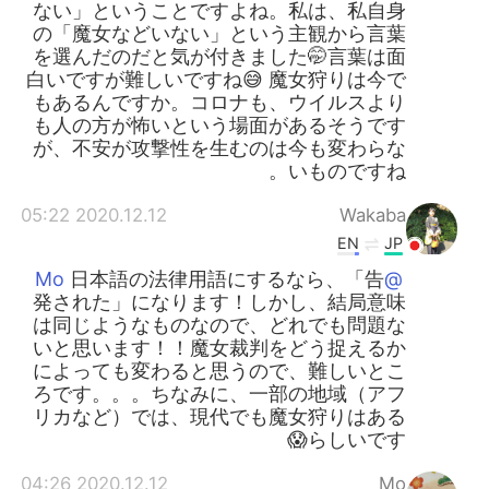
ない」ということですよね。私は、私自身
の「魔女などいない」という主観から言葉
を選んだのだと気が付きました🤭言葉は面
白いですが難しいですね😅 魔女狩りは今で
もあるんですか。コロナも、ウイルスより
も人の方が怖いという場面があるそうです
が、不安が攻撃性を生むのは今も変わらな
いものですね。
2020.12.12 05:22
Wakaba
EN
JP
日本語の法律用語にするなら、「告
@Mo
発された」になります！しかし、結局意味
は同じようなものなので、どれでも問題な
いと思います！！魔女裁判をどう捉えるか
によっても変わると思うので、難しいとこ
ろです。。。ちなみに、一部の地域（アフ
リカなど）では、現代でも魔女狩りはある
らしいです😱
2020.12.12 04:26
Mo