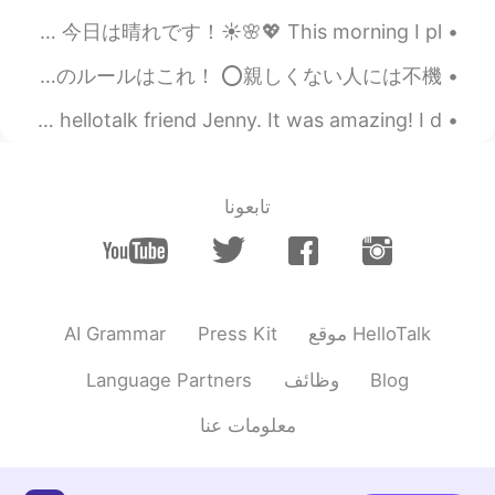
Happy Sunday everyone! みなさん、幸せの日曜日！😄🙏💖☀️✨ Today is a sunny day! 今日は晴れです！☀️🌸💖 This morning I pl...
折り紙の技が素晴らしい！
ネイティブっぽい英語の使い方✨ "How are you?"と聞かれた時、"I'm fine, thank you"以外の返し方 英語を話す時の一番のルールはこれ！ ⭕親しくない人には不機...
2020.12.11 14:02
Mo
CN粤
JP
A year ago today I was in japan 🇯🇵 with my first ever hellotalk friend Jenny. It was amazing! I d...
豆知識と共に、凝ったデザインの折り紙の
投稿、とても面白いですね！ついつい過去
の投稿も拝見してしまいました。 日本語も
تابعونا
ほぼ完璧で素晴らしいです👏 一点だけ気に
なったので、お伝えします。 辞書で調べた
ところ、「accuse」にこのような意味はな
いようですが、「責められた」の代わりに
「疑われた」「容疑をかけられた」もしく
AI Grammar
Press Kit
موقع HelloTalk
は、もしaccuseの意味の中から選ぶとした
ら、「・・呼ばわりされた」としてはいか
Language Partners
وظائف
Blog
がでしょうか。より自然になるかと思いま
す😊
معلومات عنا
2020.12.11 13:27
Mana
EN
JP