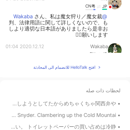
CN粤
JP
さん、私は魔女狩り／魔女裁
@Wakaba
判、法律用語に関して詳しくないので、も
しより適切な日本語がありましたら是非お
願いします🙇‍♀️
2020.12.12 01:04
Wakaba
EN
JP
魔女狩り／魔女裁判は、歴史上重要なトピ
افتح HelloTalk للانضمام الى المحادثة
ックですね！法学にも関係しておもしろ
い。accuseは、法律用語でもあるし、日本
語に訳すのが難しいですね🤔
لحظات ذات صله
2020.12.12 00:25
Austin
JP
EN
関西弁で喋る外国人ってどう思いますか？ うちは関西弁めっちゃ好きやねんけど、エセ関西弁に聞こえるやんな？大阪に住んでた頃はよくホストシスターの話し方の真似しようとしてたからめちゃくちゃ関西弁や...
ありがとう！勉強になりました！
@Mo
Cold Mountain Poem Eight by Han-Shan. Translated by Gary Snyder. Clambering up the Cold Mountai...
2020.12.11 14:03
Juno
最近、コロナに関してヤフーニュースなどディスカッションボードを読んだら、「外国に比べて、日本人はやっぱり冷静だよね。素晴らしいよね。」というコメントが多い。 トイレットペーパーの買い占めは冷静...
EN
JP