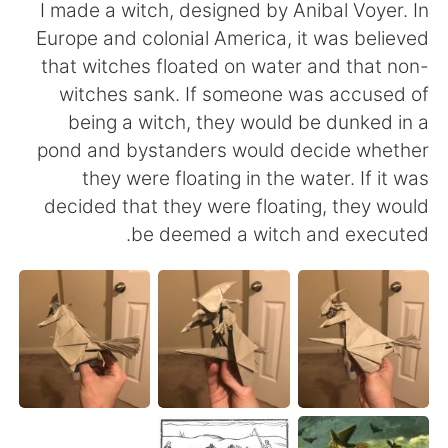
日本語
한국어
I made a witch, designed by Anibal Voyer. In
Europe and colonial America, it was believed
Русский
ไทย
that witches floated on water and that non-
witches sank. If someone was accused of
Indonesia
Italiano
being a witch, they would be dunked in a
pond and bystanders would decide whether
Türkçe
Tiếng Việt
they were floating in the water. If it was
decided that they were floating, they would
Português
be deemed a witch and executed.