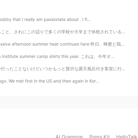
なトピックですね！法学にも関係しておもしろい。
日本語に訳すのが難しいですね🤔
hobby that I really am passionate about . I fi...
2020.12.12 00:25
休校されていることが発表されました。 しかし、俺の成績証明書がついに日本に届いたみたいで今年は日本に引っ越す...
た！
summer heat continues here 昨日、蜂蜜と鶏も喉が渇いたそう Yesterday,...
cean Institute summer camp shirts this year. これは、今年オ...
2020.12.11 14:03
呂付き客室に行ってみたいなぁ〜♨️穏やかな気持ちで過ごせると思う〜 早くコロナが収まるといいね😅旅行に行きたい！
ago. We met first in the US and then again in Kor...
2020.12.11 14:02
り紙の投稿、とても面白いですね！ついつい過去の投稿も
ぼ完璧で素晴らしいです👏 一点だけ気になったので、お
「accuse」にこのような意味はないようですが、「責め
疑をかけられた」もしくは、もしaccuseの意味の中か
れた」としてはいかがでしょうか。より自然になるかと思
AI Grammar
Press Kit
HelloTal