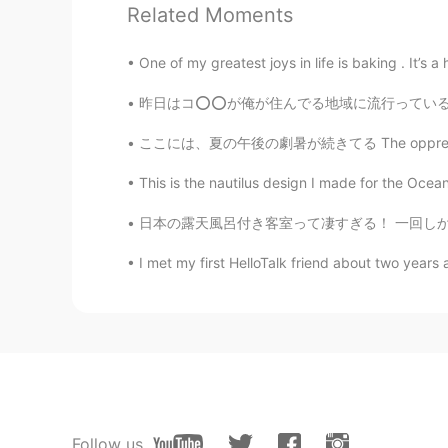
魔女狩り／魔女裁判は、歴史上重要
Related Moments
accuseは、法律用語でもあるし、
One of my greatest joys in life is baking . It’s a 
Austin
EN
JP
昨日はコ⭕⭕が俺が住んでる地域に流行っていること、されにこの辺りで多くの学校や大学まで
@Mo
ありがとう！勉強になりまし
ここには、夏の午後の劇暑が続きてる The oppressive afternoon 
This is the nautilus design I made for the O
Juno
JP
EN
日本の露天風呂付き客室って凄すぎる！ 一回しか行ったことないけどいつかもっと贅沢な露天風
折り紙の技が素晴らしい！
I met my first HelloTalk friend about two years 
Mo
CN粤
JP
豆知識と共に、凝ったデザインの折
拝見してしまいました。 日本語もほ
伝えします。 辞書で調べたところ、
られた」の代わりに「疑われた」「容
ら選ぶとしたら、「・・呼ばわりさ
Follow us