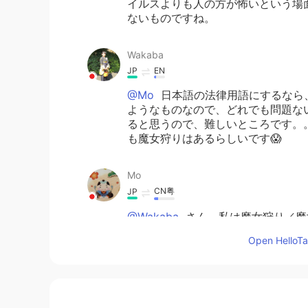
イルスよりも人の方が怖いという場
ないものですね。
Wakaba
JP
EN
@Mo
日本語の法律用語にするなら
ようなものなので、どれでも問題な
ると思うので、難しいところです。
も魔女狩りはあるらしいです😱
Mo
CN粤
JP
@Wakaba
さん、私は魔女狩り／魔
切な日本語がありましたら是非お願いしま
Open HelloTal
Wakaba
JP
EN