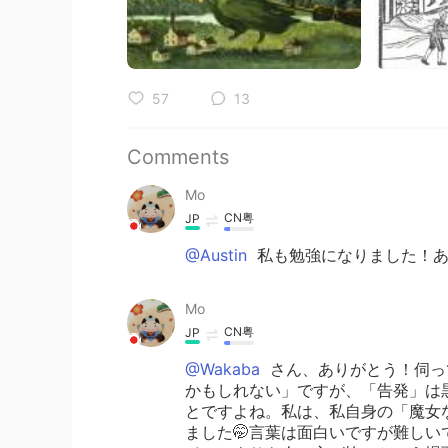
57
13
Comments
Mo
CN粤
JP
@Austin
私も勉強になりました！あ
Mo
CN粤
JP
@Wakaba
さん、ありがとう！伺っ
かもしれない」ですが、「告発」は
とですよね。私は、私自身の「魔女
ました🤭言葉は面白いですが難しい