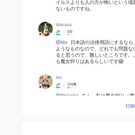
イルスよりも人の方が怖いという場
ないものですね。
Wakaba
JP
EN
@Mo
日本語の法律用語にするなら
ようなものなので、どれでも問題な
ると思うので、難しいところです。
も魔女狩りはあるらしいです😱
Mo
CN粤
JP
@Wakaba
さん、私は魔女狩り／魔
切な日本語がありましたら是非お願いしま
打開H
Wakaba
JP
EN