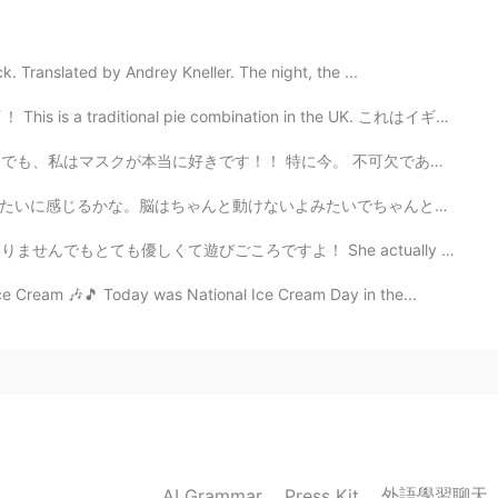
なトピックですね！法学にも関係しておもしろい。
日本語に訳すのが難しいですね🤔
k. Translated by Andrey Kneller. The night, the ...
2020.12.12 00:25
s a traditional pie combination in the UK. これはイギリスの伝統...
た！
に今。 不可欠であり、他の人々の健康と私たち自身の健康を保護する必要があると思います。 コロナが終わっ...
でちゃんと話せない！😂😭ヤっぱり話すのは書くことより難しいね。どんどん上達させるようにもっと練習しなきゃダメ。
2020.12.11 14:03
すよ！ She actually didn't mind wearing a hoodie! 😂 She ...
ce Cream 🎶🎵 Today was National Ice Cream Day in the...
2020.12.11 14:02
り紙の投稿、とても面白いですね！ついつい過去の投稿も
ぼ完璧で素晴らしいです👏 一点だけ気になったので、お
「accuse」にこのような意味はないようですが、「責め
疑をかけられた」もしくは、もしaccuseの意味の中か
外語學習聊天
れた」としてはいかがでしょうか。より自然になるかと思
AI Grammar
Press Kit