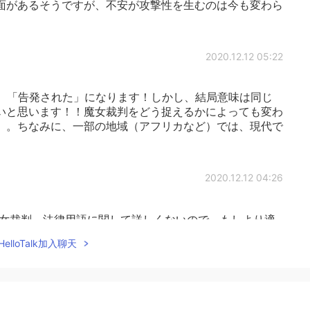
面があるそうですが、不安が攻撃性を生むのは今も変わら
2020.12.12 05:22
、「告発された」になります！しかし、結局意味は同じ
いと思います！！魔女裁判をどう捉えるかによっても変わ
。。ちなみに、一部の地域（アフリカなど）では、現代で
2020.12.12 04:26
女裁判、法律用語に関して詳しくないので、もしより適
す🙇‍♀️
elloTalk加入聊天
2020.12.12 01:04