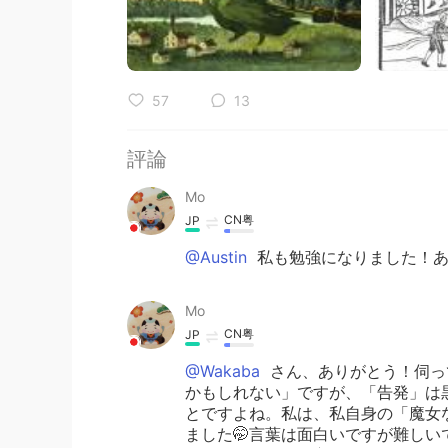
57
13
評論
Mo
CN粤
JP
@Austin
私も勉強になりました！あ
Mo
CN粤
JP
@Wakaba
さん、ありがとう！伺っ
かもしれない」ですが、「告発」は
とですよね。私は、私自身の「魔女
ました🤭言葉は面白いですが難しい