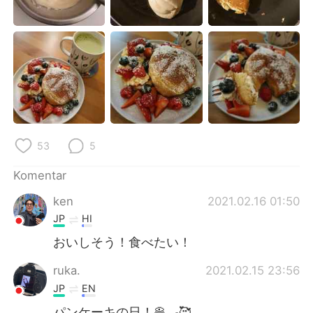
Deutsch
日本語
한국어
Русский
ไทย
Italiano
Türkçe
Tiếng Việt
Português
53
5
Komentar
ken
2021.02.16 01:50
JP
HI
おいしそう！食べたい！
ruka.
2021.02.15 23:56
JP
EN
パンケーキの日！🥞🍳🥰