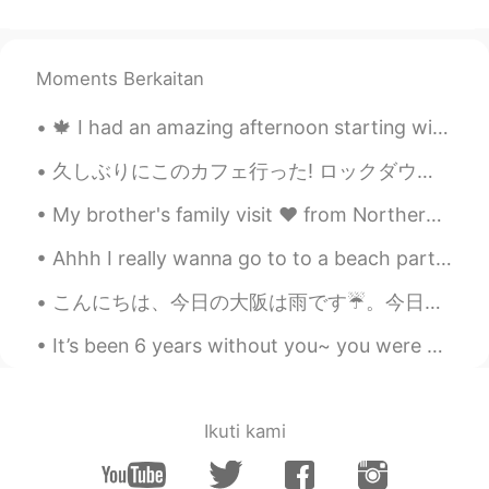
Moments Berkaitan
🍁 I had an amazing afternoon starting with a solid bike ride to keep my exercise routine. It was ...
久しぶりにこのカフェ行った! ロックダウン終わったのにまだ閉まっていたから心配した。大抵ブラックコーヒーしか飲むけど今日の朝急にフラットホワイト飲みたかった。😅 家に帰りたくないけど1時間後に会...
My brother's family visit ❤ from Northern California. We are celebrating 🍾 my sister-in-law's bi...
Ahhh I really wanna go to to a beach party!! 🕺💃🏖️🕺💃🎶 Music by day when it was sunny 😎✨🌞🎶 reminds ...
こんにちは、今日の大阪は雨です☔️。今日は仕事忙しくないから、買い物に行きました。💕自分に何も買ってませんでしたが、友達の息子に服を買いました。もうすぐピアノの発表会ですので、カッコいいスーツを...
It’s been 6 years without you~ you were my entire childhood and all of my favourite films! You wi...
Ikuti kami