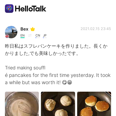
Aplikasi Pertukaran Bahasa
Bex
2021.02.15 23:45
EN
CN
JP
AI Grammar Checker
昨日私はスフレパンケーキを作りました。長くか
かりました,でも美味しかったです。
Indonesia
Tried making souffl
é pancakes for the first time yesterday. It took
English
简体中文
a while but was worth it! 😋😁
繁體中文
Español
العربية
Français