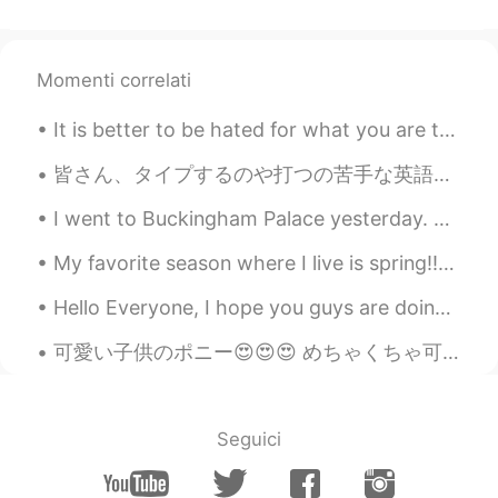
Momenti correlati
It is better to be hated for what you are than to be loved for what you are not. Andre Gide, T...
皆さん、タイプするのや打つの苦手な英語がありますか？ 私にとっては日本語の"ミーティング"が難しいです。仕事でメールやリポートを書くときによく出てくる言葉なので、ほぼ毎回書き直すことになります...
I went to Buckingham Palace yesterday. Did you know that swans are protected animals in England?...
My favorite season where I live is spring!!🌱⚘🌺🌸🐛🦋 Where I live in Florida, the weather is usually...
Hello Everyone, I hope you guys are doing well. So I've honestly been thinking about a lot of thi...
可愛い子供のポニー😍😍😍 めちゃくちゃ可愛かった！！ 真ん中の写真の1番手前のポニーはすごく クールで、すかしてた笑 ナルトのサスケみたいな感じ！でもサスケはスカさないけどすごくクール☺️😊
Seguici