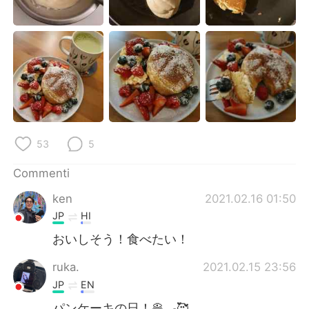
Deutsch
日本語
한국어
Русский
ไทย
Indonesia
Türkçe
Tiếng Việt
Português
53
5
Commenti
ken
2021.02.16 01:50
JP
HI
おいしそう！食べたい！
ruka.
2021.02.15 23:56
JP
EN
パンケーキの日！🥞🍳🥰