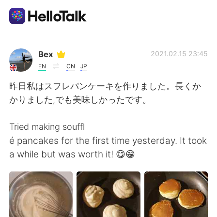
App di scambio linguistico
Bex
2021.02.15 23:45
EN
CN
JP
AI Grammar Checker
昨日私はスフレパンケーキを作りました。長くか
かりました,でも美味しかったです。
Italiano
Tried making souffl
é pancakes for the first time yesterday. It took
English
简体中文
a while but was worth it! 😋😁
繁體中文
Español
العربية
Français